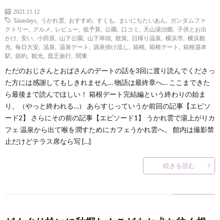
2021.11.12
Taiandays
,
うかれ雲
,
おすすめ
,
すくも
,
まいにちたいあん
,
ガンダムファ
クトリー
,
グルメ
,
レビュー
,
低予算
,
公園
,
口コミ
,
天山湯治郷
,
子供とお出
かけ
,
安い
,
小田原
,
山下公園
,
山下埠頭
,
散策
,
日帰り温泉
,
横浜市
,
横浜観
光
,
毎日大安
,
温泉
,
温泉デート
,
源泉掛け流し
,
箱根
,
箱根デート
,
箱根湯本
駅
,
節約
,
観光
,
貧乏旅行
,
関東
ただのおじさんとおばさんのデートの話を3回に渡り読んでくださっ
た方には感謝してもしきれません… 物語は最終章へ… ここまできた
ら最後まで読んでほしい！ 箱根デート完結編という終わりの始ま
り。（やっと終われる…） あらすじっていうか前回の記事【エピソ
ード2】 さらにその前の記事【エピソード1】 うかれ雲で湯上がりカ
フェ 温泉から出て喉を潤すためにカフェうかれ雲へ。 館内は撮影禁
止だけどテラス席なら写 […]
続きを読む