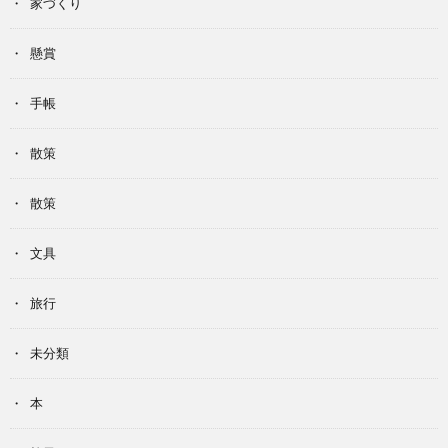
家づくり
懸賞
手帳
散策
散策
文具
旅行
未分類
本