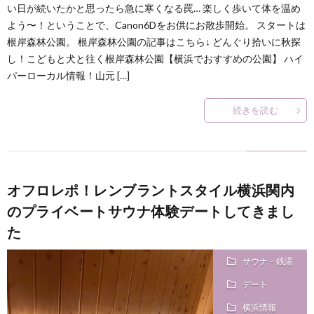
い日が続いたかと思ったら急に寒くなる罠… 楽しく歩いて体を温め
何
よう〜！ということで、Canon6Dをお供にお散歩開始。 スタートは
根岸森林公園。 根岸森林公園の記事はこちら↓ どんぐり拾いに秋探
？
し！こどもと犬と往く根岸森林公園【横浜でおすすめの公園】 ハイ
パーローカル情報！山元 […]
続きを読む
オフロレポ！レンブラントスタイル横浜関内
のプライベートサウナ体験デートしてきまし
た
サウナ・銭湯
デート
横浜情報