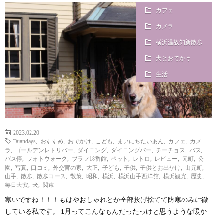
カフェ
i
a
い
カメラ
l
n
合
横浜温故知新散歩
犬とおでかけ
e
d
わ
生活
a
せ
y
2023.02.20
Taiandays
,
おすすめ
,
おでかけ
,
こども
,
まいにちたいあん
,
カフェ
,
カメ
s
ラ
,
ゴールデンレトリバー
,
ダイニング
,
ダイニングバー
,
チーチョス
,
バス
,
バス停
,
フォトウォーク
,
ブラフ18番館
,
ペット
,
レトロ
,
レビュー
,
元町
,
公
園
,
写真
,
口コミ
,
外交官の家
,
大正
,
子ども
,
子供
,
子供とお出かけ
,
山元町
,
っ
山手
,
散歩
,
散歩コース
,
散策
,
昭和
,
横浜
,
横浜山手西洋館
,
横浜観光
,
歴史
,
毎日大安
,
犬
,
関東
て
寒いですね！！！もはやおしゃれとか全部投げ捨てて防寒のみに徹
している私です。 1月ってこんなもんだったっけと思うような暖か