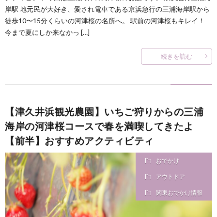
岸駅 地元民が大好き、愛され電車である京浜急行の三浦海岸駅から
徒歩10〜15分くらいの河津桜の名所へ。 駅前の河津桜もキレイ！
今まで夏にしか来なかっ […]
続きを読む
【津久井浜観光農園】いちご狩りからの三浦
海岸の河津桜コースで春を満喫してきたよ
【前半】おすすめアクティビティ
おでかけ
アウトドア
関東おでかけ情報