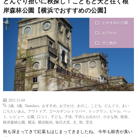
どんぐり拾いに秋探し！こどもと犬と往く根
岸森林公園【横浜でおすすめの公園】
おすすめの公園
おでかけ
犬と散歩
2021.11.04
2歳
,
3歳
,
Taiandays
,
おすすめ
,
おでかけ
,
きのこ
,
こども
,
どんぐり
,
まい
にちたいあん
,
アウトドア
,
ゴールデンレトリバー
,
ドッグラン
,
ビール
,
ペッ
ト
,
レビュー
,
公園
,
口コミ
,
子ども
,
子供
,
子供とお出かけ
,
小さな秋
,
散策
,
根岸森林公園
,
横浜
,
横浜観光
,
毎日大安
,
犬
,
秋
,
芝生
秋も深まってきて紅葉もはじまってきましたね。 今年も銀杏が臭い