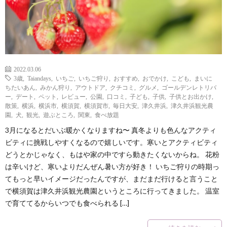
2022.03.06
3歳
,
Taiandays
,
いちご
,
いちご狩り
,
おすすめ
,
おでかけ
,
こども
,
まいに
ちたいあん
,
みかん狩り
,
アウトドア
,
クチコミ
,
グルメ
,
ゴールデンレトリバ
ー
,
デート
,
ペット
,
レビュー
,
公園
,
口コミ
,
子ども
,
子供
,
子供とお出かけ
,
散策
,
横浜
,
横浜市
,
横須賀
,
横須賀市
,
毎日大安
,
津久井浜
,
津久井浜観光農
園
,
犬
,
観光
,
遊ぶところ
,
関東
,
食べ放題
3月になるとだいぶ暖かくなりますね〜 真冬よりも色んなアクティ
ビティに挑戦しやすくなるので嬉しいです。寒いとアクティビティ
どうとかじゃなく、もはや家の中ですら動きたくないからね。 花粉
は辛いけど、寒いよりだんぜん暑い方が好き！ いちご狩りの時期っ
てもっと早いイメージだったんですが、まだまだ行けると言うこと
で横須賀は津久井浜観光農園というところに行ってきました。 温室
で育ててるからいつでも食べられる […]