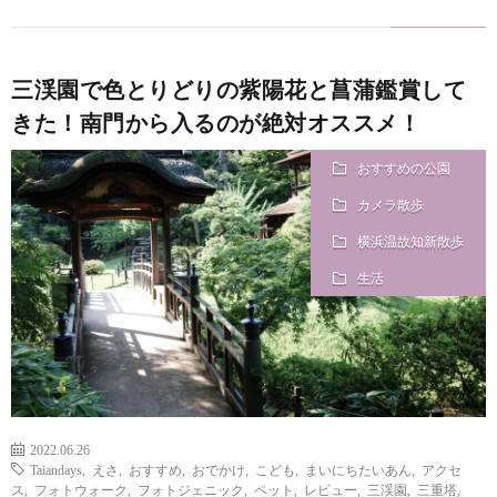
三渓園で色とりどりの紫陽花と菖蒲鑑賞して
きた！南門から入るのが絶対オススメ！
おすすめの公園
カメラ散歩
横浜温故知新散歩
生活
2022.06.26
Taiandays
,
えさ
,
おすすめ
,
おでかけ
,
こども
,
まいにちたいあん
,
アクセ
ス
,
フォトウォーク
,
フォトジェニック
,
ペット
,
レビュー
,
三渓園
,
三重塔
,