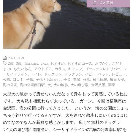
犬と散歩
2021.10.29
2歳
,
3歳
,
Taiandays
,
いぬ
,
おすすめ
,
おすすめコース
,
おでかけ
,
こども
,
まいにちたいあん
,
アウトドア
,
カラス
,
キャンプ
,
ゴールデンレトリバー
,
シ
ーサイドライン
,
トイレ
,
ドックラン
,
ドッグラン
,
パピー
,
ペット
,
レビュー
,
公園
,
口コミ
,
子供
,
子供とお出かけ
,
子犬
,
散策
,
横浜
,
横浜観光
,
毎日大安
,
海の公園
,
海の公園南口駅
,
犬
,
犬の散歩
,
犬の遊び場
,
金沢八景
,
関東
大型犬の散歩って痩せないんだなって身をもって実感しているねむ
です。 犬も私も相変わらず太っている。 ガーン。 今回は横浜市は
金沢区、海の公園に行ってきました。 というか、海の公園はしょっ
ちゅう釣りで行ってるんですが、犬を連れて散歩しにいくのははじ
めてなのでなんか新鮮な感じがします。 広くて無料のドッグラ
ン“犬の遊び場” 道路沿い、シーサイドラインの“海の公園南口駅”を