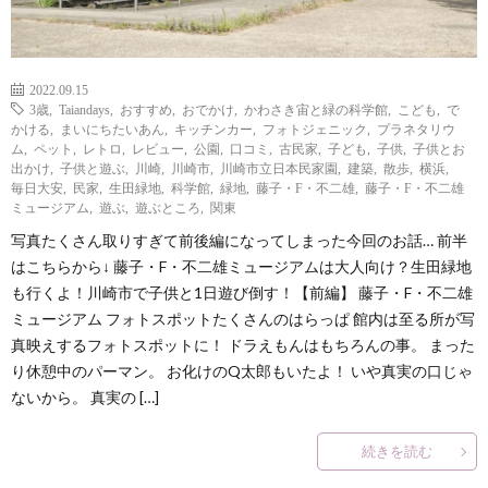
2022.09.15
3歳
,
Taiandays
,
おすすめ
,
おでかけ
,
かわさき宙と緑の科学館
,
こども
,
で
かける
,
まいにちたいあん
,
キッチンカー
,
フォトジェニック
,
プラネタリウ
ム
,
ペット
,
レトロ
,
レビュー
,
公園
,
口コミ
,
古民家
,
子ども
,
子供
,
子供とお
出かけ
,
子供と遊ぶ
,
川崎
,
川崎市
,
川崎市立日本民家園
,
建築
,
散歩
,
横浜
,
毎日大安
,
民家
,
生田緑地
,
科学館
,
緑地
,
藤子・F・不二雄
,
藤子・F・不二雄
ミュージアム
,
遊ぶ
,
遊ぶところ
,
関東
写真たくさん取りすぎて前後編になってしまった今回のお話… 前半
はこちらから↓ 藤子・F・不二雄ミュージアムは大人向け？生田緑地
も行くよ！川崎市で子供と1日遊び倒す！【前編】 藤子・F・不二雄
ミュージアム フォトスポットたくさんのはらっぱ 館内は至る所が写
真映えするフォトスポットに！ ドラえもんはもちろんの事。 まった
り休憩中のパーマン。 お化けのQ太郎もいたよ！ いや真実の口じゃ
ないから。 真実の […]
続きを読む