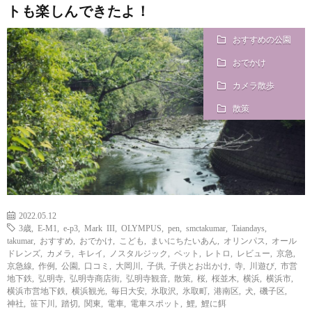
トも楽しんできたよ！
おすすめの公園
おでかけ
カメラ散歩
散策
2022.05.12
3歳
,
E-M1
,
e-p3
,
Mark III
,
OLYMPUS
,
pen
,
smctakumar
,
Taiandays
,
takumar
,
おすすめ
,
おでかけ
,
こども
,
まいにちたいあん
,
オリンパス
,
オール
ドレンズ
,
カメラ
,
キレイ
,
ノスタルジック
,
ペット
,
レトロ
,
レビュー
,
京急
,
京急線
,
作例
,
公園
,
口コミ
,
大岡川
,
子供
,
子供とお出かけ
,
寺
,
川遊び
,
市営
地下鉄
,
弘明寺
,
弘明寺商店街
,
弘明寺観音
,
散策
,
桜
,
桜並木
,
横浜
,
横浜市
,
横浜市営地下鉄
,
横浜観光
,
毎日大安
,
氷取沢
,
氷取町
,
港南区
,
犬
,
磯子区
,
神社
,
笹下川
,
踏切
,
関東
,
電車
,
電車スポット
,
鯉
,
鯉に餌