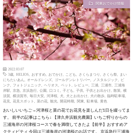
関東おでかけ情報
2022.03.07
3歳
,
HELIOS
,
おすすめ
,
おでかけ
,
こども
,
さくらまつり
,
さくら祭
,
まい
にちたいあん
,
オールドレンズ
,
ゴールデンレトリバー
,
ノスタルジック
,
ピ
ンク
,
フォトジェニック
,
ヘリオス
,
ペット
,
レビュー
,
三浦
,
三浦市
,
三浦海
岸駅
,
京急
,
京浜急行
,
公園
,
口コミ
,
子ども
,
子供
,
子供とお出かけ
,
散策
,
横
須賀
,
横須賀市
,
毎日大安
,
河津桜
,
犬
,
犬とお出かけ
,
犬の散歩
,
臨時駐車場
,
花見
,
花見スポット
,
菜の花
,
観光
,
開花時期
,
関東
,
駐車場
,
黄色
おいしいいちご→河津桜と菜の花でお花見を楽しんだ1日を綴ってま
す。 前半の記事はこちら↓ 【津久井浜観光農園】いちご狩りからの
三浦海岸の河津桜コースで春を満喫してきたよ【前半】おすすめア
クティビティ 今回は三浦海岸の河津桜のお話です。 京浜急行三浦海