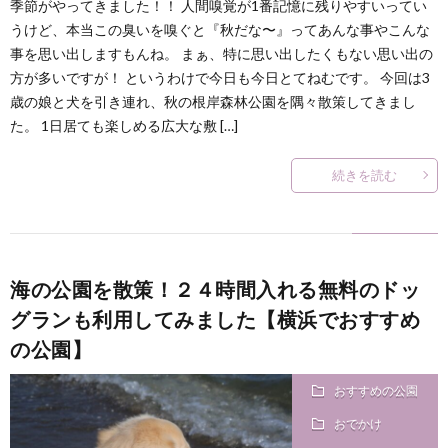
季節がやってきました！！ 人間嗅覚が1番記憶に残りやすいってい
うけど、本当この臭いを嗅ぐと『秋だな〜』ってあんな事やこんな
事を思い出しますもんね。 まぁ、特に思い出したくもない思い出の
方が多いですが！ というわけで今日も今日とてねむです。 今回は3
歳の娘と犬を引き連れ、秋の根岸森林公園を隅々散策してきまし
た。 1日居ても楽しめる広大な敷 […]
続きを読む
海の公園を散策！２４時間入れる無料のドッ
グランも利用してみました【横浜でおすすめ
の公園】
おすすめの公園
おでかけ