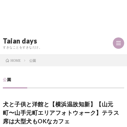
Taian days
すきなことをすきなだけ。
公園
HOME
P
公園
r
T
犬と子供と洋館と【横浜温故知新】【山元
o
a
お
町〜山手元町エリアフォトウォーク】テラス
f
席は大型犬もOKなカフェ
i
問