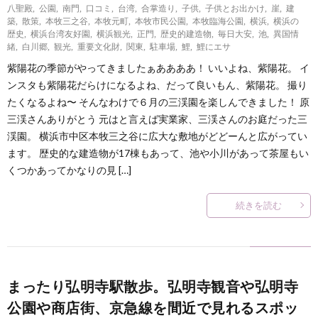
八聖殿
,
公園
,
南門
,
口コミ
,
台湾
,
合掌造り
,
子供
,
子供とお出かけ
,
崖
,
建
築
,
散策
,
本牧三之谷
,
本牧元町
,
本牧市民公園
,
本牧臨海公園
,
横浜
,
横浜の
歴史
,
横浜台湾友好園
,
横浜観光
,
正門
,
歴史的建造物
,
毎日大安
,
池
,
異国情
緒
,
白川郷
,
観光
,
重要文化財
,
関東
,
駐車場
,
鯉
,
鯉にエサ
紫陽花の季節がやってきましたぁああああ！ いいよね、紫陽花。 イ
ンスタも紫陽花だらけになるよね、だって良いもん、紫陽花。 撮り
たくなるよね〜 そんなわけで６月の三渓園を楽しんできました！ 原
三渓さんありがとう 元はと言えば実業家、三渓さんのお庭だった三
渓園。 横浜市中区本牧三之谷に広大な敷地がどどーんと広がってい
ます。 歴史的な建造物が17棟もあって、池や小川があって茶屋もい
くつかあってかなりの見 […]
続きを読む
まったり弘明寺駅散歩。弘明寺観音や弘明寺
公園や商店街、京急線を間近で見れるスポッ