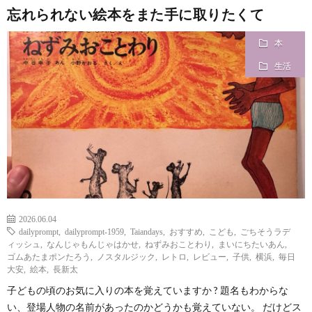
忘れられない絵本をまた手に取りたくて
本
生活
2026.06.04
dailyprompt
,
dailyprompt-1959
,
Taiandays
,
おすすめ
,
こども
,
ごちそうラデ
ィッシュ
,
なんじゃもんじゃはかせ
,
ねずみおことわり
,
まいにちたいあん
,
ゴムあたまポンたろう
,
ノスタルジック
,
レトロ
,
レビュー
,
子供
,
横浜
,
毎日
大安
,
絵本
,
長新太
子どもの頃のお気に入りの本を覚えていますか ? 題名もわからな
い、登場人物の名前があったのかどうかも覚えていない。 だけどス