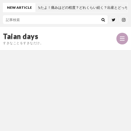
術を受けてみたよ！痛みはどの程度？どれくらい続く？出産とどっちが痛い！？麻酔
NEW ARTICLE
Taian days
すきなことをすきなだけ。
P
r
T
o
a
お
f
i
問