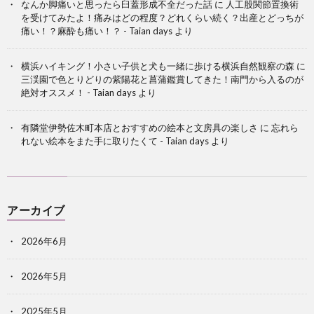
なんか脚痛いと思ったら臼蓋形成不全だった話
に
人工股関節置換術
を受けてみたよ！痛みはどの程度？どれくらい続く？出産とどっちが
痛い！？麻酔も痛い！？ - Taian days
より
横浜ハイキング！小さい子供と犬も一緒に歩ける横浜自然観察の森
に
三渓園で色とりどりの紫陽花と菖蒲鑑賞してきた！南門から入るのが
絶対オススメ！ - Taian days
より
有隣堂伊勢佐木町本店とおすすめの絵本と文房具の楽しさ
に
忘れら
れない絵本をまた手に取りたくて - Taian days
より
アーカイブ
2026年6月
2026年5月
2025年5月