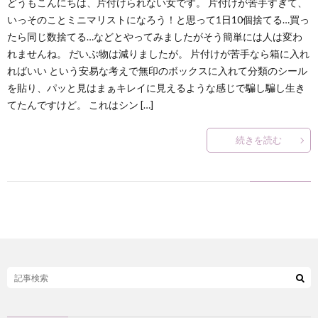
どうもこんにちは、片付けられない女です。 片付けが苦手すぎて、
いっそのことミニマリストになろう！と思って1日10個捨てる…買っ
たら同じ数捨てる…などとやってみましたがそう簡単には人は変わ
れませんね。 だいぶ物は減りましたが。 片付けが苦手なら箱に入れ
ればいい という安易な考えで無印のボックスに入れて分類のシール
を貼り、パッと見はまぁキレイに見えるような感じで騙し騙し生き
てたんですけど。 これはシン […]
続きを読む