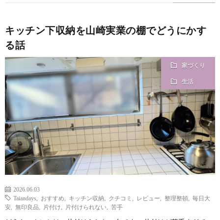
キッチン下収納を山崎実業の棚でどうにかす
る話
家づくり
生活
2026.06.03
Taiandays
,
おすすめ
,
キッチン収納
,
クチコミ
,
レビュー
,
整理整頓
,
毎日大
安
,
無印良品
,
片付け
,
片付けられない
,
苦手