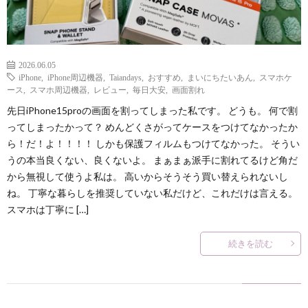
2026.06.05
iPhone
,
iPhone周辺機器
,
Taiandays
,
おすすめ
,
まいにちたいあん
,
スマホケ
ース
,
スマホ周辺機器
,
レビュー
,
毎日大安
,
画面割れ
先日iPhone15proの画面を割ってしまった私です。 どうも。 何で割
ってしまったかって？ めんどくさがってケースをつけてなかったか
ら！だ！よ！！！！ しかも保護フィルムもつけてなかった。 そうい
うの本当良くない、良くないよ。 まぁまぁ派手に割れてるけど角だ
から無視して使うよ私は。 高いからそうそう買い替えられないし
ね。 丁寧な暮らしを推奨していない私だけど、これだけは言える。
スマホは丁寧に […]
続きを読む