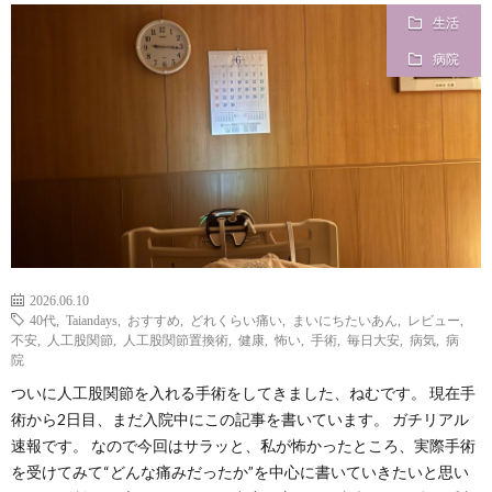
生活
？
病院
2026.06.10
40代
,
Taiandays
,
おすすめ
,
どれくらい痛い
,
まいにちたいあん
,
レビュー
,
不安
,
人工股関節
,
人工股関節置換術
,
健康
,
怖い
,
手術
,
毎日大安
,
病気
,
病
院
ついに人工股関節を入れる手術をしてきました、ねむです。 現在手
術から2日目、まだ入院中にこの記事を書いています。 ガチリアル
速報です。 なので今回はサラッと、私が怖かったところ、実際手術
を受けてみて“どんな痛みだったか”を中心に書いていきたいと思い