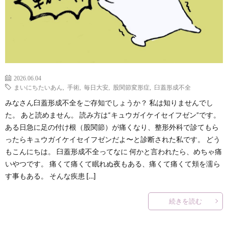
2026.06.04
まいにちたいあん
,
手術
,
毎日大安
,
股関節変形症
,
臼蓋形成不全
みなさん臼蓋形成不全をご存知でしょうか？ 私は知りませんでし
た。 あと読めません。 読み方は“キュウガイケイセイフゼン”です。
ある日急に足の付け根（股関節）が痛くなり、整形外科で診てもら
ったらキュウガイケイセイフゼンだよ〜と診断された私です。 どう
もこんにちは。 臼蓋形成不全ってなに 何かと言われたら、めちゃ痛
いやつです。 痛くて痛くて眠れぬ夜もある、痛くて痛くて頬を濡ら
す事もある。 そんな疾患 […]
続きを読む