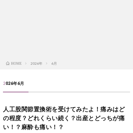
i
a
い
l
n
合
e
d
わ
a
せ
2026年
6月
HOME
y
s
2026年6月
っ
人工股関節置換術を受けてみたよ！痛みはど
て
の程度？どれくらい続く？出産とどっちが痛
い！？麻酔も痛い！？
何