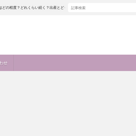
れくらい続く？出産とどっちが痛い！？麻酔も痛い！？
わせ