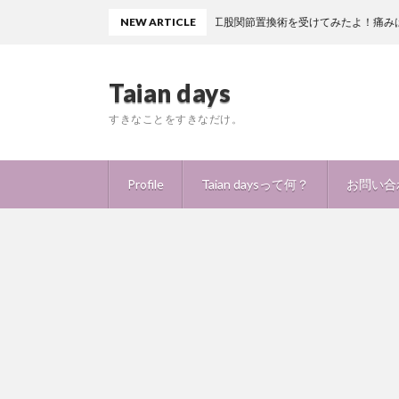
NEW ARTICLE
人工股関節置換術を受けてみたよ！痛みはどの程度？ど
Taian days
すきなことをすきなだけ。
Profile
Taian daysって何？
お問い合