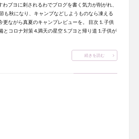
は壊すわブヨに刺されるわでブログを書く気力が削がれ、
季節も秋になり、キャンプなどしようものなら凍える
ながら真夏のキャンプレビューを。 目次 1. 子供
備とコロナ対策 4.満天の星空 5.ブヨと帰り道 1.子供が
続きを読む