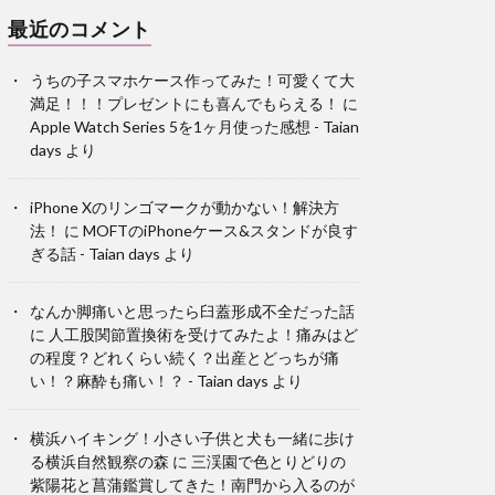
最近のコメント
うちの子スマホケース作ってみた！可愛くて大
満足！！！プレゼントにも喜んでもらえる！
に
Apple Watch Series 5を1ヶ月使った感想 - Taian
days
より
iPhone Xのリンゴマークが動かない！解決方
法！
に
MOFTのiPhoneケース&スタンドが良す
ぎる話 - Taian days
より
なんか脚痛いと思ったら臼蓋形成不全だった話
に
人工股関節置換術を受けてみたよ！痛みはど
の程度？どれくらい続く？出産とどっちが痛
い！？麻酔も痛い！？ - Taian days
より
横浜ハイキング！小さい子供と犬も一緒に歩け
る横浜自然観察の森
に
三渓園で色とりどりの
紫陽花と菖蒲鑑賞してきた！南門から入るのが