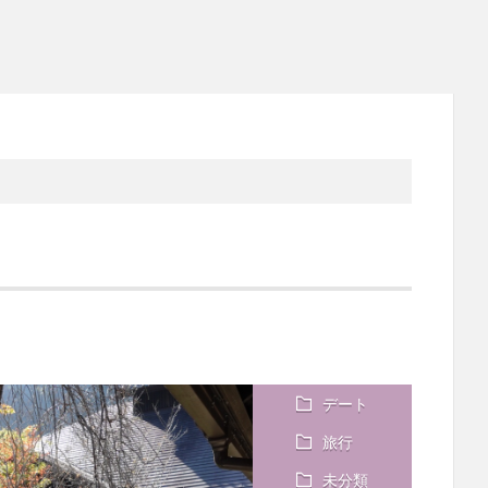
デート
旅行
未分類