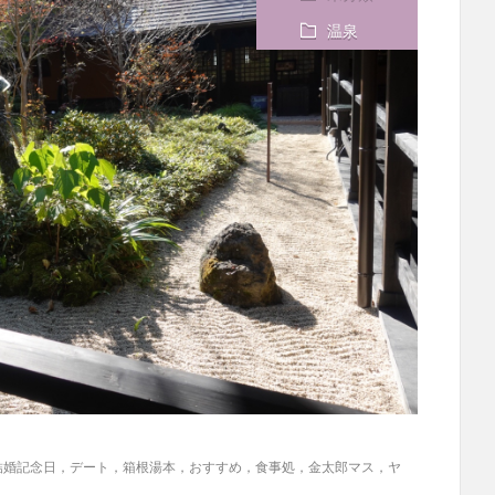
温泉
結婚記念日，デート，箱根湯本，おすすめ，食事処，金太郎マス，ヤ