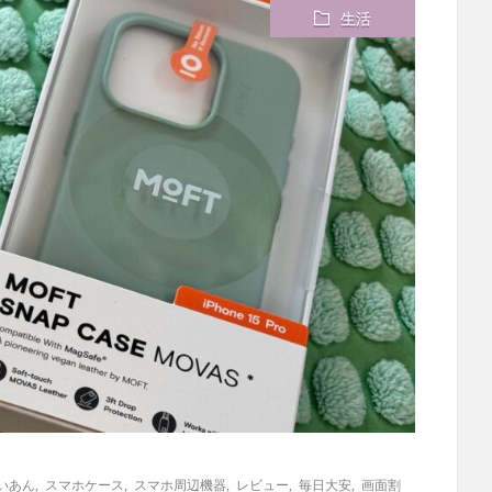
生活
いあん
,
スマホケース
,
スマホ周辺機器
,
レビュー
,
毎日大安
,
画面割