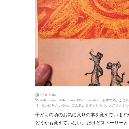
2026.06.04
dailyprompt
,
dailyprompt-1959
,
Taiandays
,
おすすめ
,
こども
り
,
まいにちたいあん
,
ゴムあたまポンたろう
,
ノスタルジ
子どもの頃のお気に入りの本を覚えていますか
どうかも覚えていない。 だけどストーリー