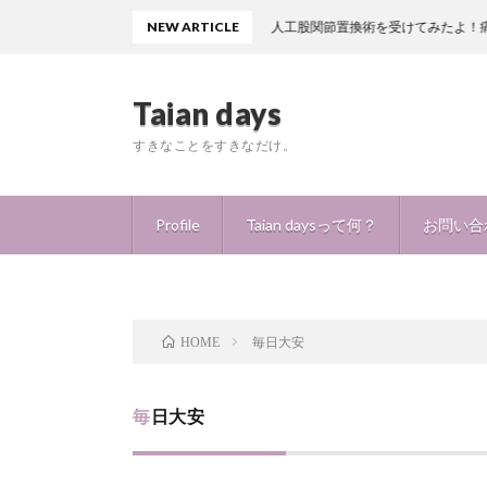
NEW ARTICLE
人工股関節置換術を受けてみたよ！痛みはどの程度？ど
Taian days
すきなことをすきなだけ。
Profile
Taian daysって何？
お問い合
毎日大安
HOME
毎日大安