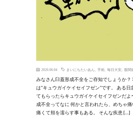
2026.06.04
まいにちたいあん
,
手術
,
毎日大安
,
股関
みなさん臼蓋形成不全をご存知でしょうか？ 
は“キュウガイケイセイフゼン”です。 ある
てもらったらキュウガイケイセイフゼンだよ〜
成不全ってなに 何かと言われたら、めちゃ痛
痛くて頬を濡らす事もある。 そんな疾患 […]