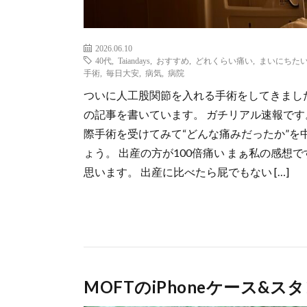
2026.06.10
40代
,
Taiandays
,
おすすめ
,
どれくらい痛い
,
まいにちた
手術
,
毎日大安
,
病気
,
病院
ついに人工股関節を入れる手術をしてきまし
の記事を書いています。 ガチリアル速報です
際手術を受けてみて“どんな痛みだったか”を
ょう。 出産の方が100倍痛い まぁ私の感
思います。 出産に比べたら屁でもない […]
MOFTのiPhoneケース&