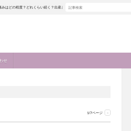
れくらい続く？出産とどっちが痛い！？麻酔も痛い！？
わせ
1/7ページ
>