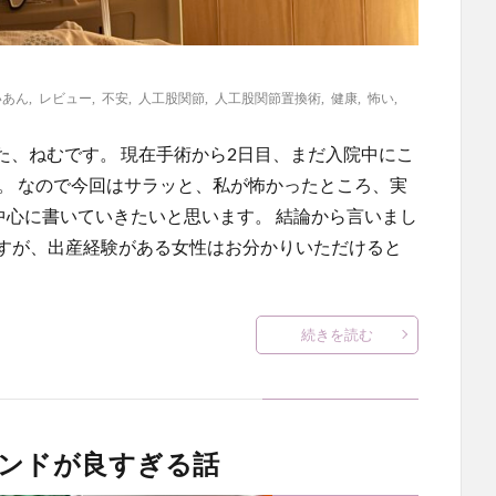
いあん
,
レビュー
,
不安
,
人工股関節
,
人工股関節置換術
,
健康
,
怖い
,
た、ねむです。 現在手術から2日目、まだ入院中にこ
。 なので今回はサラッと、私が怖かったところ、実
中心に書いていきたいと思います。 結論から言いまし
想ですが、出産経験がある女性はお分かりいただけると
続きを読む
スタンドが良すぎる話