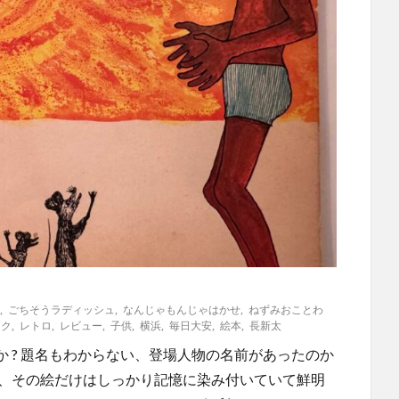
,
ごちそうラディッシュ
,
なんじゃもんじゃはかせ
,
ねずみおことわ
ック
,
レトロ
,
レビュー
,
子供
,
横浜
,
毎日大安
,
絵本
,
長新太
 ? 題名もわからない、登場人物の名前があったのか
と、その絵だけはしっかり記憶に染み付いていて鮮明