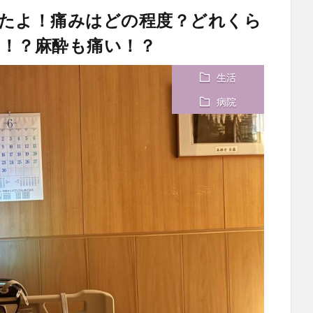
たよ！痛みはどの程度？どれくら
！？麻酔も痛い！？
生活
病院