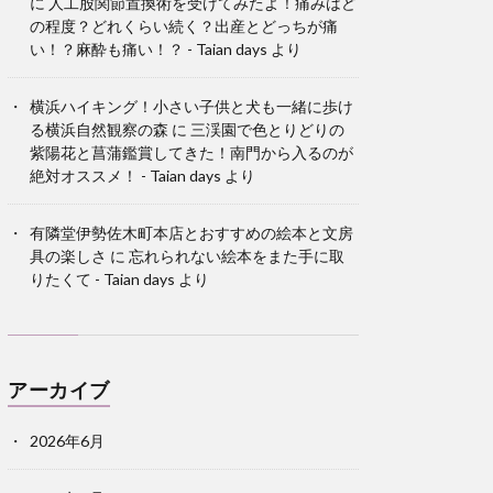
に
人工股関節置換術を受けてみたよ！痛みはど
の程度？どれくらい続く？出産とどっちが痛
い！？麻酔も痛い！？ - Taian days
より
横浜ハイキング！小さい子供と犬も一緒に歩け
る横浜自然観察の森
に
三渓園で色とりどりの
紫陽花と菖蒲鑑賞してきた！南門から入るのが
絶対オススメ！ - Taian days
より
有隣堂伊勢佐木町本店とおすすめの絵本と文房
具の楽しさ
に
忘れられない絵本をまた手に取
りたくて - Taian days
より
アーカイブ
2026年6月