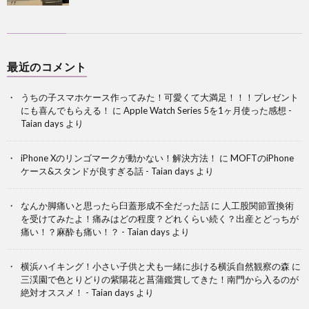
最近のコメント
うちの子スマホケース作ってみた！可愛くて大満足！！！プレゼント
にも喜んでもらえる！
に
Apple Watch Series 5を1ヶ月使った感想 -
Taian days
より
iPhone Xのリンゴマークが動かない！解決方法！
に
MOFTのiPhone
ケース&スタンドが良すぎる話 - Taian days
より
なんか脚痛いと思ったら臼蓋形成不全だった話
に
人工股関節置換術
を受けてみたよ！痛みはどの程度？どれくらい続く？出産とどっちが
痛い！？麻酔も痛い！？ - Taian days
より
横浜ハイキング！小さい子供と犬も一緒に歩ける横浜自然観察の森
に
三渓園で色とりどりの紫陽花と菖蒲鑑賞してきた！南門から入るのが
絶対オススメ！ - Taian days
より