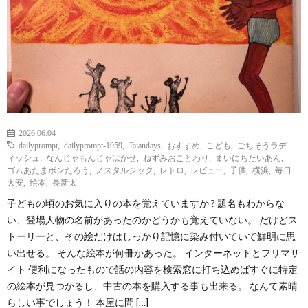
i
a
い
l
n
合
e
d
わ
a
せ
2026.06.04
dailyprompt
,
dailyprompt-1959
,
Taiandays
,
おすすめ
,
こども
,
ごちそうラデ
y
ィッシュ
,
なんじゃもんじゃはかせ
,
ねずみおことわり
,
まいにちたいあん
,
ゴムあたまポンたろう
,
ノスタルジック
,
レトロ
,
レビュー
,
子供
,
横浜
,
毎日
大安
,
絵本
,
長新太
s
子どもの頃のお気に入りの本を覚えていますか ? 題名もわからな
い、登場人物の名前があったのかどうかも覚えていない。 だけどス
っ
トーリーと、その絵だけはしっかり記憶に染み付いていて鮮明に思
い出せる。 そんな絵本が何冊かあった。 インターネットとフリマサ
て
イト 便利になったもので話の内容を検索窓に打ち込めばすぐに特定
の絵本が見つかるし、中古の本を購入する事も出来る。 なんて素晴
らしい事でしょう！ 本屋に問 […]
何