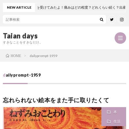
工股関節置換術を受けてみたよ！痛みはどの程度？どれくらい続く？出産とどっち
NEW ARTICLE
Taian days
すきなことをすきなだけ。
dailyprompt-1959
HOME
P
dailyprompt-1959
r
T
忘れられない絵本をまた手に取りたくて
o
a
お
本
f
i
問
生活