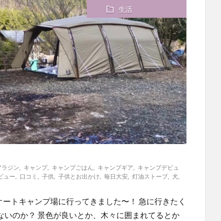
生活
アラジン
,
キャンプ
,
キャンプごはん
,
キャンプギア
,
キャンプデビュ
ビュー
,
口コミ
,
子供
,
子供とお出かけ
,
毎日大安
,
灯油ストーブ
,
犬
,
オートキャンプ場に行ってきました〜！ 急に行きたく
ないのか？ 景色が良いとか、木々に囲まれてるとか