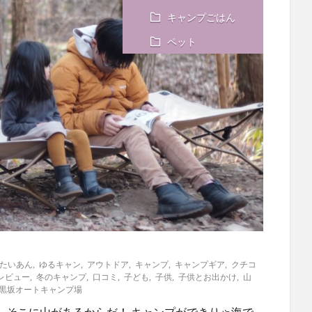
キャンプごはん
ペット
たいあん
,
ゆるキャン
,
アウトドア
,
キャンプ
,
キャンプギア
,
クチコ
レビュー
,
冬のキャンプ
,
口コミ
,
子ども
,
子供
,
子供とお出かけ
,
山
黒坂オートキャンプ場
 そこに山があるからだ！ キャンプができりゃ海で