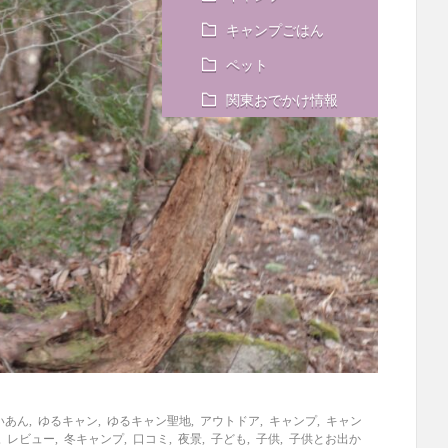
キャンプごはん
ペット
関東おでかけ情報
いあん
,
ゆるキャン
,
ゆるキャン聖地
,
アウトドア
,
キャンプ
,
キャン
,
レビュー
,
冬キャンプ
,
口コミ
,
夜景
,
子ども
,
子供
,
子供とお出か