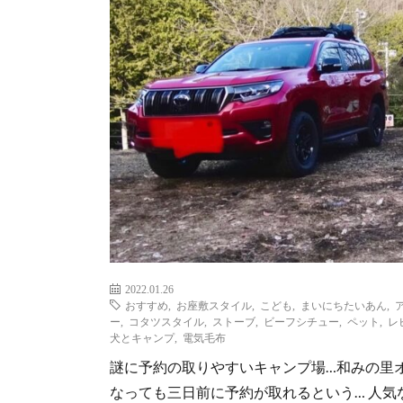
2022.01.26
おすすめ
,
お座敷スタイル
,
こども
,
まいにちたいあん
,
ー
,
コタツスタイル
,
ストーブ
,
ビーフシチュー
,
ペット
,
レ
犬とキャンプ
,
電気毛布
謎に予約の取りやすいキャンプ場…和みの里
なっても三日前に予約が取れるという… 人気