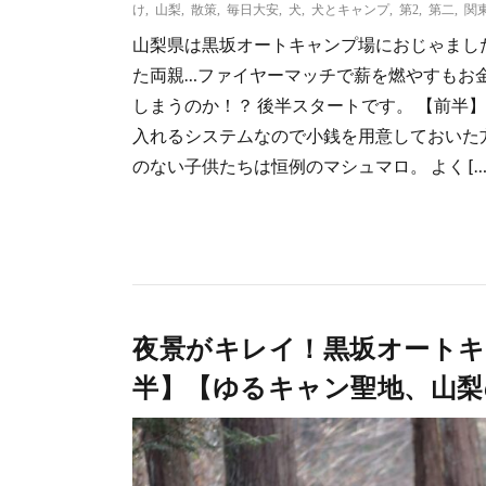
け
,
山梨
,
散策
,
毎日大安
,
犬
,
犬とキャンプ
,
第2
,
第二
,
関
山梨県は黒坂オートキャンプ場におじゃまし
た両親…ファイヤーマッチで薪を燃やすもお
しまうのか！？ 後半スタートです。 【前半
入れるシステムなので小銭を用意しておいた方
のない子供たちは恒例のマシュマロ。 よく […
夜景がキレイ！黒坂オート
半】【ゆるキャン聖地、山梨