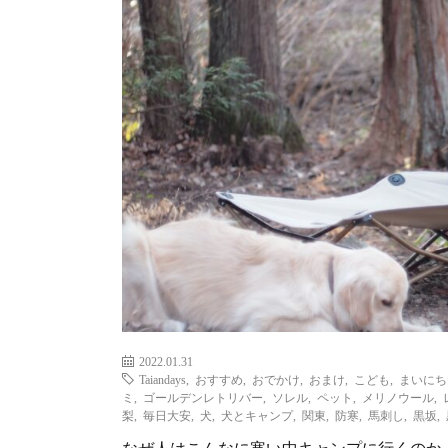
2022.01.31
Taiandays
,
おすすめ
,
おでかけ
,
おまけ
,
こども
,
まいにち
ミ
,
ゴールデンレトリバー
,
ソレル
,
ペット
,
メリノウール
,
梨
,
毎日大安
,
犬
,
犬とキャンプ
,
関東
,
防寒
,
馬刺し
,
黒坂
,
なぜ人はこんなに寒い中キャンプに行くのか…