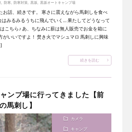
東
,
防寒
,
防寒対策
,
黒坂
,
黒坂オートキャンプ場
たお話、続きです。 寒さに震えながら馬刺しを食べ
金はみるみるうちに飛んでいく… 果たしてどうなって
】はこちら♪ あ、ちなみに薪は無人販売でお金を箱に
がいいですよ！ 焚き火でマシュマロ 馬刺しに興味
]
続きを読む
キャンプ場に行ってきました【前
の馬刺し】
カメラ
キャンプ