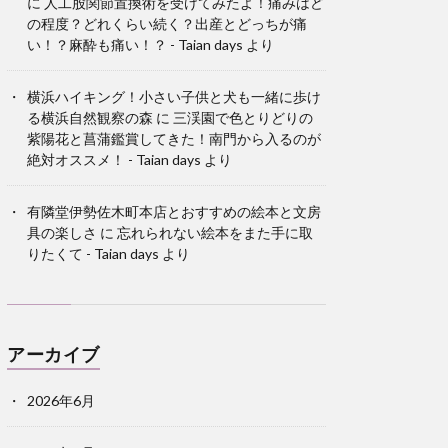
に
人工股関節置換術を受けてみたよ！痛みはど
の程度？どれくらい続く？出産とどっちが痛
い！？麻酔も痛い！？ - Taian days
より
横浜ハイキング！小さい子供と犬も一緒に歩け
る横浜自然観察の森
に
三渓園で色とりどりの
紫陽花と菖蒲鑑賞してきた！南門から入るのが
絶対オススメ！ - Taian days
より
有隣堂伊勢佐木町本店とおすすめの絵本と文房
具の楽しさ
に
忘れられない絵本をまた手に取
りたくて - Taian days
より
アーカイブ
2026年6月