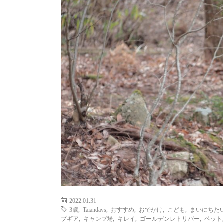
2022.01.31
3歳
,
Taiandays
,
おすすめ
,
おでかけ
,
こども
,
まいにちた
プギア
,
キャンプ場
,
キレイ
,
ゴールデンレトリバー
,
ペット