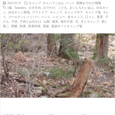
2022.01.31
キャンプ
キャンプごはん
ペット
関東おでかけ情報
i
a
い
3歳
,
Taiandays
,
おすすめ
,
おでかけ
,
こども
,
まいにちたいあん
,
ゆるキャ
ン
,
ゆるキャン聖地
,
アウトドア
,
キャンプ
,
キャンプギア
,
キャンプ場
,
キレ
イ
,
ゴールデンレトリバー
,
ペット
,
レビュー
,
冬キャンプ
,
口コミ
,
夜景
,
子
l
n
合
ども
,
子供
,
子供とお出かけ
,
山梨
,
散策
,
毎日大安
,
犬
,
犬とキャンプ
,
第2
,
第二
,
関東
,
防寒
,
防寒対策
,
黒坂
,
黒坂オートキャンプ場
e
d
わ
a
せ
y
s
っ
て