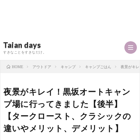
Taian days
すきなことをすきなだけ。
アウトドア
キャンプ
キャンプごはん
夜景がキレ
HOME
P
夜景がキレイ！黒坂オートキャン
r
T
プ場に行ってきました【後半】
【タークロースト、クラシックの
o
a
お
違いやメリット、デメリット】
f
i
問