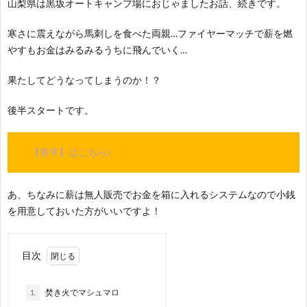
山梨県は黒坂オートキャンプ場におじゃましたお話、続きです。
何
寒さに震えながら馬刺しを食べた両親…ファイヤーマッチで薪を燃
？
やすもお金はみるみるうちに飛んでいく…
果たしてどうなってしまうのか！？
後半スタートです。
【前半】はこちら♪
あ、ちなみに薪は無人販売でお金を箱に入れるシステムなので小銭
を用意しておいた方がいいですよ！
目次
1.
焚き火でマシュマロ