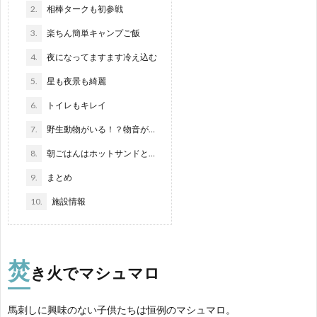
2.
相棒タークも初参戦
3.
楽ちん簡単キャンプご飯
4.
夜になってますます冷え込む
5.
星も夜景も綺麗
6.
トイレもキレイ
7.
野生動物がいる！？物音が…
8.
朝ごはんはホットサンドと…
9.
まとめ
10.
施設情報
焚
き火で
マシュマロ
馬刺しに興味のない子供たちは恒例のマシュマロ。