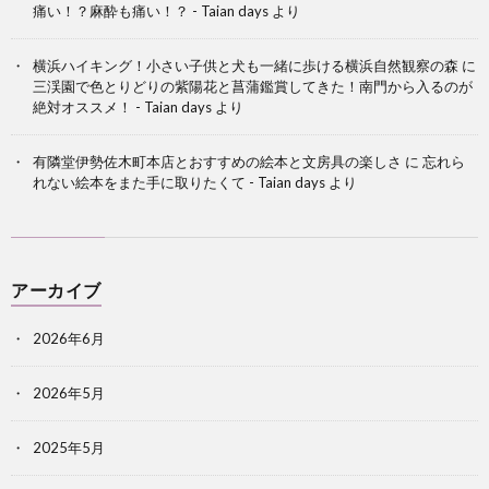
痛い！？麻酔も痛い！？ - Taian days
より
横浜ハイキング！小さい子供と犬も一緒に歩ける横浜自然観察の森
に
三渓園で色とりどりの紫陽花と菖蒲鑑賞してきた！南門から入るのが
絶対オススメ！ - Taian days
より
有隣堂伊勢佐木町本店とおすすめの絵本と文房具の楽しさ
に
忘れら
れない絵本をまた手に取りたくて - Taian days
より
アーカイブ
2026年6月
2026年5月
2025年5月