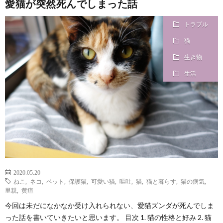
愛猫が突然死んでしまった話
トラブル
猫
生き物
生活
2020.05.20
ねこ
,
ネコ
,
ペット
,
保護猫
,
可愛い猫
,
嘔吐
,
猫
,
猫と暮らす
,
猫の病気
,
里親
,
黄疸
今回は未だになかなか受け入れられない、愛猫ズンダが死んでしま
った話を書いていきたいと思います。 目次 1. 猫の性格と好み 2. 猫