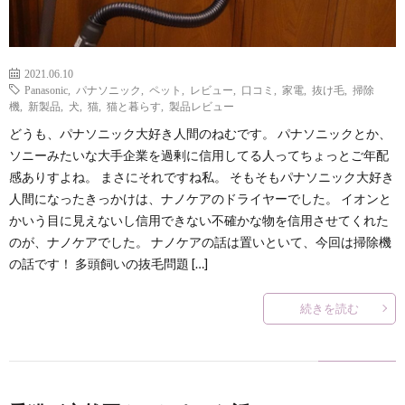
2021.06.10
Panasonic
,
パナソニック
,
ペット
,
レビュー
,
口コミ
,
家電
,
抜け毛
,
掃除
機
,
新製品
,
犬
,
猫
,
猫と暮らす
,
製品レビュー
どうも、パナソニック大好き人間のねむです。 パナソニックとか、
ソニーみたいな大手企業を過剰に信用してる人ってちょっとご年配
感ありすよね。 まさにそれですね私。 そもそもパナソニック大好き
人間になったきっかけは、ナノケアのドライヤーでした。 イオンと
かいう目に見えないし信用できない不確かな物を信用させてくれた
のが、ナノケアでした。 ナノケアの話は置いといて、今回は掃除機
の話です！ 多頭飼いの抜毛問題 […]
続きを読む