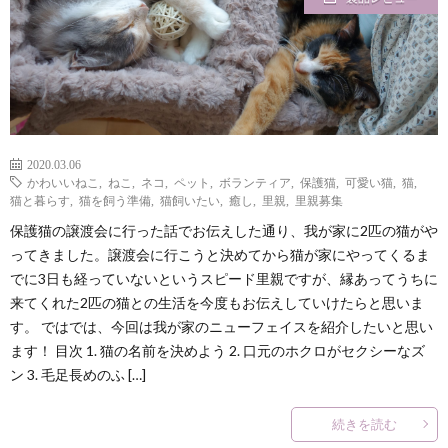
2020.03.06
かわいいねこ
,
ねこ
,
ネコ
,
ペット
,
ボランティア
,
保護猫
,
可愛い猫
,
猫
,
猫と暮らす
,
猫を飼う準備
,
猫飼いたい
,
癒し
,
里親
,
里親募集
保護猫の譲渡会に行った話でお伝えした通り、我が家に2匹の猫がや
ってきました。譲渡会に行こうと決めてから猫が家にやってくるま
でに3日も経っていないというスピード里親ですが、縁あってうちに
来てくれた2匹の猫との生活を今度もお伝えしていけたらと思いま
す。 ではでは、今回は我が家のニューフェイスを紹介したいと思い
ます！ 目次 1. 猫の名前を決めよう 2. 口元のホクロがセクシーなズ
ン 3. 毛足長めのふ […]
続きを読む