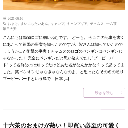
2021.06.16
おまけ
,
まいにちたいあん
,
キャンプ
,
キャンプギア
,
チャムス
,
十六茶
,
毎日大安
こんにちは動物ロゴに弱いねむです。 どーも。 今回この記事を書く
にあたって衝撃の事実を知ったのですが、皆さんは知っていたので
しょうか…？ 衝撃の事実！チャムスのロゴのペンギンはペンギンじ
ゃなかった！ 完全にペンギンだと思い込んでたし“ブービーバー
ド”って名前なのは知ってたけどあだ名がなんかかな？って思ってま
した。笑 ペンギンじゃなきゃなんなのよ、と思ったらその名の通り
ブービーバードという鳥で、日本 […]
続きを読む
十六茶のおまけが熱い！即買い必至の可愛く