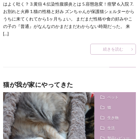
はよく吐く？ 3.黄疸 4.伝染性腹膜炎とは 5.容態急変！痙攣 6.入院 7.
お別れと火葬 1.猫の性格と好み ズンちゃんが保護猫シェルターから
うちに来てくれてから1ヶ月ちょい。 まだまだ性格や食の好みやこ
の子の『普通』がなんなのかまだまだわからない時期だった。 来
[…]
続きを読む
猫が我が家にやってきた
ペット
猫
生き物
生活
製品レビュー