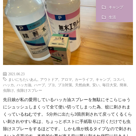
キャンプ
？
生活
2021.06.23
まいにちたいあん
,
アウトドア
,
アロマ
,
カーライフ
,
キャンプ
,
コスパ
,
ハッカ
,
ハッカ油
,
ハーブ
,
ブヨ
,
ブヨ対策
,
天然由来
,
安い
,
毎日大安
,
簡単
,
虫除け
,
虫除けスプレー
先日娘が私の愛用しているハッカ油スプレーを無駄にそこらじゅう
にシュッシュしまくって全て使い切ってしまった為、蚊に刺されま
くっているねむです。 5分外に出たら3箇所刺されて戻ってくるくら
い刺されやすい私は、ちょっとポストに手紙取りに行くだけでも虫
除けスプレーをするほどです。 しかも痕が残るタイプなので刺され
まいと必死です。本格的な夏が来る前に既に刺され病院に行きまし