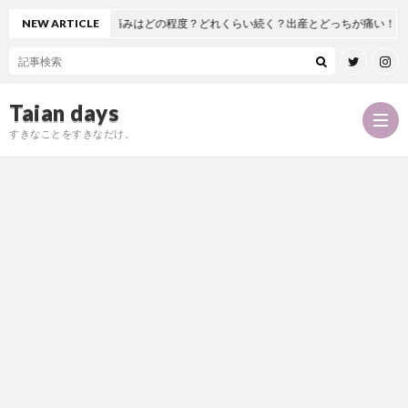
てみたよ！痛みはどの程度？どれくらい続く？出産とどっちが痛い！？麻酔も痛い
NEW ARTICLE
Taian days
すきなことをすきなだけ。
P
r
T
o
a
お
f
i
問