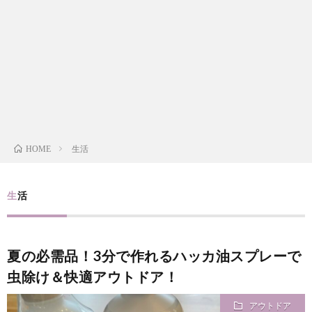
i
a
い
l
n
合
e
d
わ
a
せ
生活
HOME
y
s
生活
っ
夏の必需品！3分で作れるハッカ油スプレーで
て
虫除け＆快適アウトドア！
アウトドア
何