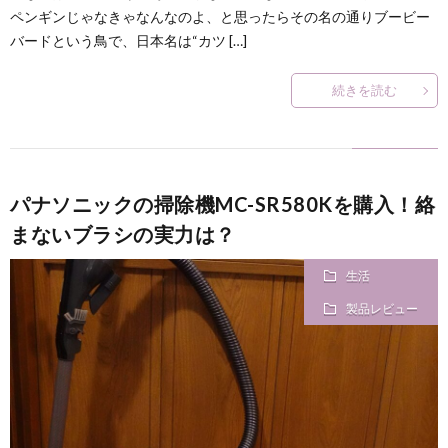
ペンギンじゃなきゃなんなのよ、と思ったらその名の通りブービー
バードという鳥で、日本名は“カツ […]
続きを読む
パナソニックの掃除機MC-SR580Kを購入！絡
まないブラシの実力は？
生活
製品レビュー