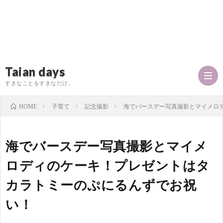
Taian days
すきなことをすきなだけ。
子育て
記念撮影
海でバースデー写真撮影とマイメロ
HOME
P
海でバースデー写真撮影とマイメ
r
T
ロディのケーキ！プレゼントはタ
カラトミーのぷにるんずでお祝
o
a
お
い！
f
i
問