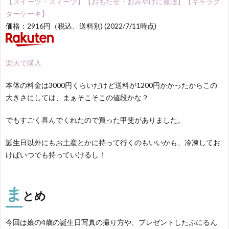
【スイーツ・スィーツ】【おもたせ・おみやげに最適】【キャラク
ターケーキ】
価格：2916円（税込、送料別) (2022/7/11時点)
楽天で購入
本体の料金は3000円くらいだけど送料が1200円かかったからこの
大きさにしては、まぁそこそこの値段かな？
でもすごく喜んでくれたので買った甲斐がありました。
誕生日以外にもお土産とかに持って行くのもいいかも、冷凍してお
けばいつでも持っていけるし！
ま
とめ
今回は娘の4歳の誕生日写真の撮り方や、プレゼントしたぷにるん