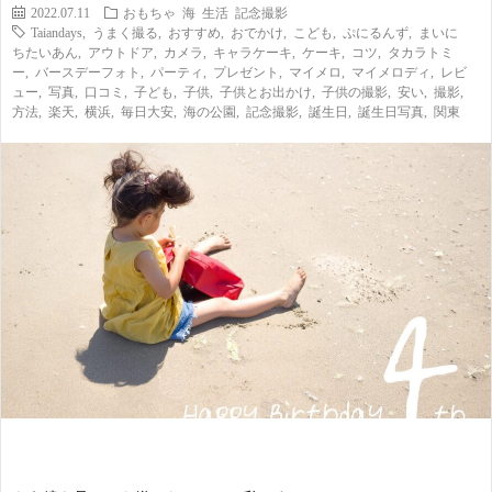
2022.07.11
おもちゃ
海
生活
記念撮影
i
a
い
Taiandays
,
うまく撮る
,
おすすめ
,
おでかけ
,
こども
,
ぷにるんず
,
まいに
ちたいあん
,
アウトドア
,
カメラ
,
キャラケーキ
,
ケーキ
,
コツ
,
タカラトミ
ー
,
バースデーフォト
,
パーティ
,
プレゼント
,
マイメロ
,
マイメロディ
,
レビ
l
n
合
ュー
,
写真
,
口コミ
,
子ども
,
子供
,
子供とお出かけ
,
子供の撮影
,
安い
,
撮影
,
方法
,
楽天
,
横浜
,
毎日大安
,
海の公園
,
記念撮影
,
誕生日
,
誕生日写真
,
関東
e
d
わ
a
せ
y
s
っ
て