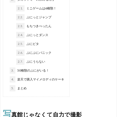
2.1.
ミニゲームは6種類！
2.2.
ぷにっとジャンプ
2.3.
もちつきぺったん
2.4.
ぷにっとダンス
2.5.
ぷにピタ
2.6.
ぷにぷにパニック
2.7.
ぷにうらない
3.
50種類のぷにがいる！
4.
楽天で購入マイメロディのケーキ
5.
まとめ
写
真館じゃなくて自力で撮影