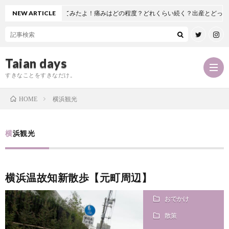
置換術を受けてみたよ！痛みはどの程度？どれくらい続く？出産とどっちが痛い！？
NEW ARTICLE
Taian days
すきなことをすきなだけ。
横浜観光
HOME
P
横浜観光
r
T
横浜温故知新散歩【元町周辺】
o
a
お
おでかけ
f
i
問
散策