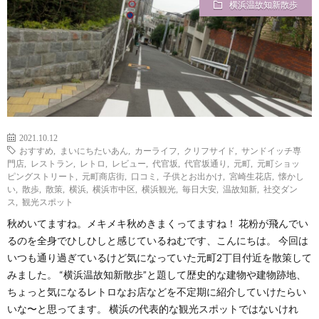
横浜温故知新散歩
i
a
い
l
n
合
e
d
わ
a
せ
2021.10.12
おすすめ
,
まいにちたいあん
,
カーライフ
,
クリフサイド
,
サンドイッチ専
y
門店
,
レストラン
,
レトロ
,
レビュー
,
代官坂
,
代官坂通り
,
元町
,
元町ショッ
ピングストリート
,
元町商店街
,
口コミ
,
子供とお出かけ
,
宮崎生花店
,
懐かし
い
,
散歩
,
散策
,
横浜
,
横浜市中区
,
横浜観光
,
毎日大安
,
温故知新
,
社交ダン
s
ス
,
観光スポット
秋めいてますね。メキメキ秋めきまくってますね！ 花粉が飛んでい
っ
るのを全身でひしひしと感じているねむです、こんにちは。 今回は
いつも通り過ぎているけど気になっていた元町2丁目付近を散策して
みました。 “横浜温故知新散歩”と題して歴史的な建物や建物跡地、
て
ちょっと気になるレトロなお店などを不定期に紹介していけたらい
いな〜と思ってます。 横浜の代表的な観光スポットではないけれ
何