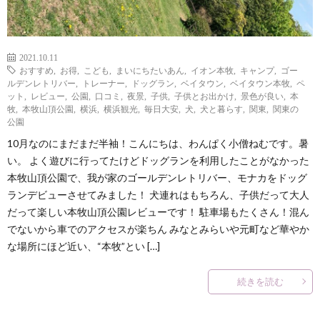
2021.10.11
おすすめ
,
お得
,
こども
,
まいにちたいあん
,
イオン本牧
,
キャンプ
,
ゴー
ルデンレトリバー
,
トレーナー
,
ドッグラン
,
ベイタウン
,
ベイタウン本牧
,
ペ
ット
,
レビュー
,
公園
,
口コミ
,
夜景
,
子供
,
子供とお出かけ
,
景色が良い
,
本
牧
,
本牧山頂公園
,
横浜
,
横浜観光
,
毎日大安
,
犬
,
犬と暮らす
,
関東
,
関東の
公園
10月なのにまだまだ半袖！こんにちは、わんぱく小僧ねむです。暑
い。 よく遊びに行ってたけどドッグランを利用したことがなかった
本牧山頂公園で、我が家のゴールデンレトリバー、モナカをドッグ
ランデビューさせてみました！ 犬連れはもちろん、子供だって大人
だって楽しい本牧山頂公園レビューです！ 駐車場もたくさん！混ん
でないから車でのアクセスが楽ちん みなとみらいや元町など華やか
な場所にほど近い、“本牧”とい […]
続きを読む