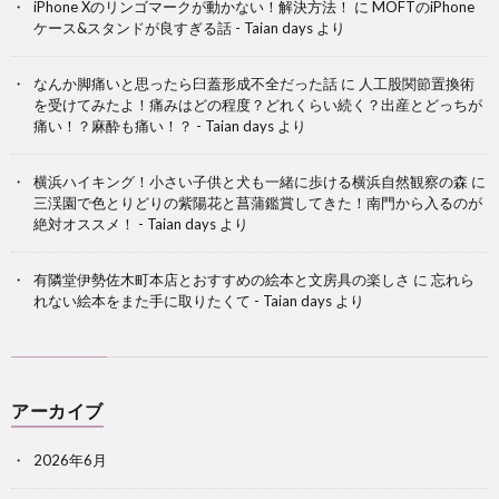
iPhone Xのリンゴマークが動かない！解決方法！
に
MOFTのiPhone
ケース&スタンドが良すぎる話 - Taian days
より
なんか脚痛いと思ったら臼蓋形成不全だった話
に
人工股関節置換術
を受けてみたよ！痛みはどの程度？どれくらい続く？出産とどっちが
痛い！？麻酔も痛い！？ - Taian days
より
横浜ハイキング！小さい子供と犬も一緒に歩ける横浜自然観察の森
に
三渓園で色とりどりの紫陽花と菖蒲鑑賞してきた！南門から入るのが
絶対オススメ！ - Taian days
より
有隣堂伊勢佐木町本店とおすすめの絵本と文房具の楽しさ
に
忘れら
れない絵本をまた手に取りたくて - Taian days
より
アーカイブ
2026年6月