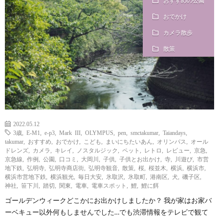
おすすめの公園
i
a
い
おでかけ
l
n
合
カメラ散歩
散策
e
d
わ
a
せ
y
2022.05.12
3歳
,
E-M1
,
e-p3
,
Mark III
,
OLYMPUS
,
pen
,
smctakumar
,
Taiandays
,
s
takumar
,
おすすめ
,
おでかけ
,
こども
,
まいにちたいあん
,
オリンパス
,
オール
ドレンズ
,
カメラ
,
キレイ
,
ノスタルジック
,
ペット
,
レトロ
,
レビュー
,
京急
,
京急線
,
作例
,
公園
,
口コミ
,
大岡川
,
子供
,
子供とお出かけ
,
寺
,
川遊び
,
市営
っ
地下鉄
,
弘明寺
,
弘明寺商店街
,
弘明寺観音
,
散策
,
桜
,
桜並木
,
横浜
,
横浜市
,
横浜市営地下鉄
,
横浜観光
,
毎日大安
,
氷取沢
,
氷取町
,
港南区
,
犬
,
磯子区
,
神社
,
笹下川
,
踏切
,
関東
,
電車
,
電車スポット
,
鯉
,
鯉に餌
て
ゴールデンウィークどこかにお出かけしましたか？ 我が家はお家バ
ーベキュー以外何もしませんでした…でも渋滞情報をテレビで観て
何