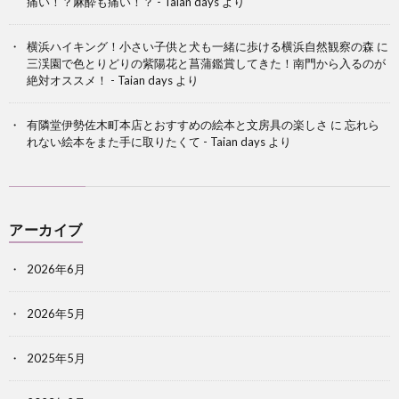
痛い！？麻酔も痛い！？ - Taian days
より
横浜ハイキング！小さい子供と犬も一緒に歩ける横浜自然観察の森
に
三渓園で色とりどりの紫陽花と菖蒲鑑賞してきた！南門から入るのが
絶対オススメ！ - Taian days
より
有隣堂伊勢佐木町本店とおすすめの絵本と文房具の楽しさ
に
忘れら
れない絵本をまた手に取りたくて - Taian days
より
アーカイブ
2026年6月
2026年5月
2025年5月