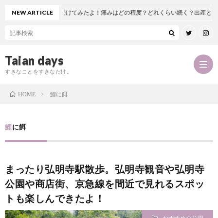
股関節置換術を受けてみたよ！痛みはどの程度？どれくらい続く？出産とどっちが
NEW ARTICLE
Taian days
すきなことをすきなだけ。
鯉に餌
HOME
P
鯉に餌
r
T
まったり弘明寺駅散歩。弘明寺観音や弘明寺
o
a
お
公園や商店街、京急線を間近で見れるスポッ
f
トも楽しんできたよ！
i
問