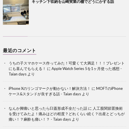
キッチン下収納を山崎実業の棚でどうにかする話
最近のコメント
うちの子スマホケース作ってみた！可愛くて大満足！！！プレゼント
にも喜んでもらえる！
に
Apple Watch Series 5を1ヶ月使った感想 -
Taian days
より
iPhone Xのリンゴマークが動かない！解決方法！
に
MOFTのiPhone
ケース&スタンドが良すぎる話 - Taian days
より
なんか脚痛いと思ったら臼蓋形成不全だった話
に
人工股関節置換術
を受けてみたよ！痛みはどの程度？どれくらい続く？出産とどっちが
痛い！？麻酔も痛い！？ - Taian days
より