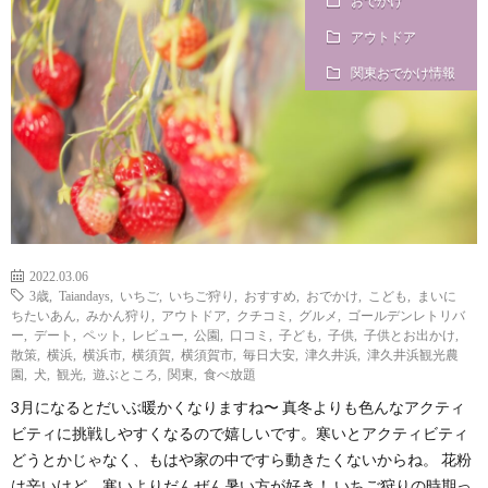
おでかけ
i
a
い
アウトドア
l
n
合
関東おでかけ情報
e
d
わ
a
せ
y
2022.03.06
3歳
,
Taiandays
,
いちご
,
いちご狩り
,
おすすめ
,
おでかけ
,
こども
,
まいに
s
ちたいあん
,
みかん狩り
,
アウトドア
,
クチコミ
,
グルメ
,
ゴールデンレトリバ
ー
,
デート
,
ペット
,
レビュー
,
公園
,
口コミ
,
子ども
,
子供
,
子供とお出かけ
,
散策
,
横浜
,
横浜市
,
横須賀
,
横須賀市
,
毎日大安
,
津久井浜
,
津久井浜観光農
っ
園
,
犬
,
観光
,
遊ぶところ
,
関東
,
食べ放題
3月になるとだいぶ暖かくなりますね〜 真冬よりも色んなアクティ
て
ビティに挑戦しやすくなるので嬉しいです。寒いとアクティビティ
どうとかじゃなく、もはや家の中ですら動きたくないからね。 花粉
何
は辛いけど、寒いよりだんぜん暑い方が好き！ いちご狩りの時期っ