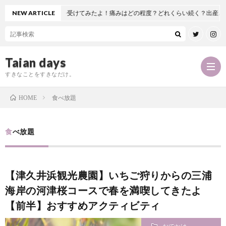
工股関節置換術を受けてみたよ！痛みはどの程度？どれくらい続く？出産とどっち
NEW ARTICLE
Taian days
すきなことをすきなだけ。
食べ放題
HOME
P
食べ放題
r
T
【津久井浜観光農園】いちご狩りからの三浦
o
a
お
海岸の河津桜コースで春を満喫してきたよ
f
【前半】おすすめアクティビティ
i
問