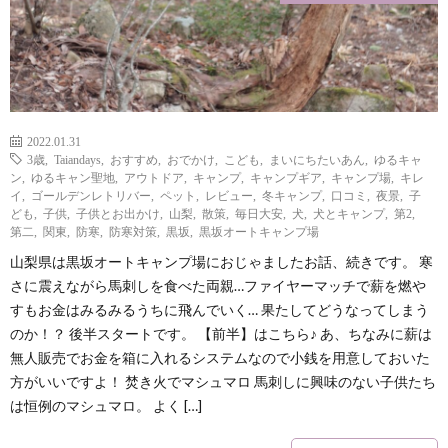
？
2022.01.31
3歳
,
Taiandays
,
おすすめ
,
おでかけ
,
こども
,
まいにちたいあん
,
ゆるキャ
ン
,
ゆるキャン聖地
,
アウトドア
,
キャンプ
,
キャンプギア
,
キャンプ場
,
キレ
イ
,
ゴールデンレトリバー
,
ペット
,
レビュー
,
冬キャンプ
,
口コミ
,
夜景
,
子
ども
,
子供
,
子供とお出かけ
,
山梨
,
散策
,
毎日大安
,
犬
,
犬とキャンプ
,
第2
,
第二
,
関東
,
防寒
,
防寒対策
,
黒坂
,
黒坂オートキャンプ場
山梨県は黒坂オートキャンプ場におじゃましたお話、続きです。 寒
さに震えながら馬刺しを食べた両親…ファイヤーマッチで薪を燃や
すもお金はみるみるうちに飛んでいく… 果たしてどうなってしまう
のか！？ 後半スタートです。 【前半】はこちら♪ あ、ちなみに薪は
無人販売でお金を箱に入れるシステムなので小銭を用意しておいた
方がいいですよ！ 焚き火でマシュマロ 馬刺しに興味のない子供たち
は恒例のマシュマロ。 よく […]