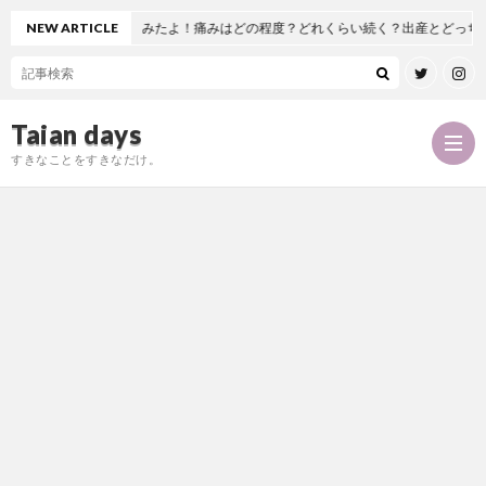
置換術を受けてみたよ！痛みはどの程度？どれくらい続く？出産とどっちが痛い！
NEW ARTICLE
Taian days
すきなことをすきなだけ。
P
r
T
o
a
お
f
i
問