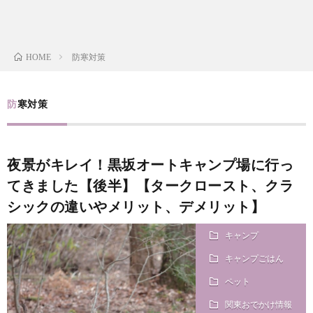
i
a
い
l
n
合
防寒対策
HOME
e
d
わ
防寒対策
a
せ
y
夜景がキレイ！黒坂オートキャンプ場に行っ
てきました【後半】【タークロースト、クラ
s
シックの違いやメリット、デメリット】
っ
キャンプ
キャンプごはん
て
ペット
関東おでかけ情報
何