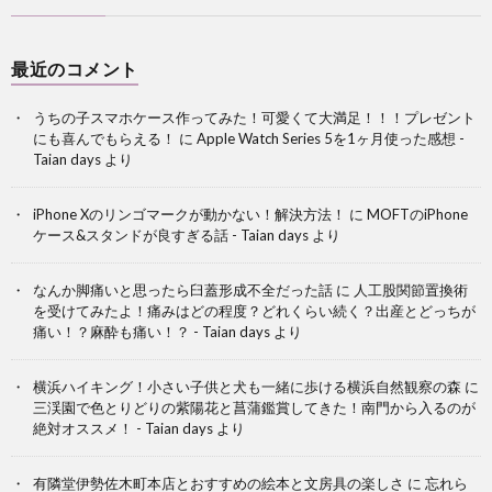
最近のコメント
うちの子スマホケース作ってみた！可愛くて大満足！！！プレゼント
にも喜んでもらえる！
に
Apple Watch Series 5を1ヶ月使った感想 -
Taian days
より
iPhone Xのリンゴマークが動かない！解決方法！
に
MOFTのiPhone
ケース&スタンドが良すぎる話 - Taian days
より
なんか脚痛いと思ったら臼蓋形成不全だった話
に
人工股関節置換術
を受けてみたよ！痛みはどの程度？どれくらい続く？出産とどっちが
痛い！？麻酔も痛い！？ - Taian days
より
横浜ハイキング！小さい子供と犬も一緒に歩ける横浜自然観察の森
に
三渓園で色とりどりの紫陽花と菖蒲鑑賞してきた！南門から入るのが
絶対オススメ！ - Taian days
より
有隣堂伊勢佐木町本店とおすすめの絵本と文房具の楽しさ
に
忘れら