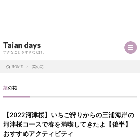
Taian days
すきなことをすきなだけ。
菜の花
HOME
P
菜の花
r
T
【2022河津桜】いちご狩りからの三浦海岸の
o
a
お
河津桜コースで春を満喫してきたよ【後半】
f
おすすめアクティビティ
i
問