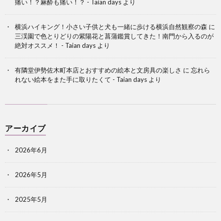
痛い！？麻酔も痛い！？ - Taian days
より
横浜ハイキング！小さい子供と犬も一緒に歩ける横浜自然観察の森
に
三渓園で色とりどりの紫陽花と菖蒲鑑賞してきた！南門から入るのが
絶対オススメ！ - Taian days
より
有隣堂伊勢佐木町本店とおすすめの絵本と文房具の楽しさ
に
忘れら
れない絵本をまた手に取りたくて - Taian days
より
アーカイブ
2026年6月
2026年5月
2025年5月