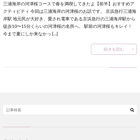
三浦海岸の河津桜コースで春を満喫してきたよ【前半】おすすめア
何
クティビティ 今回は三浦海岸の河津桜のお話です。 京浜急行三浦海
岸駅 地元民が大好き、愛され電車である京浜急行の三浦海岸駅から
？
徒歩10〜15分くらいの河津桜の名所へ。 駅前の河津桜もキレイ！
今まで夏にしか来なかっ […]
続きを読む