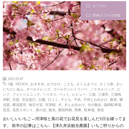
おでかけ
i
a
い
関東おでかけ情報
l
n
合
e
d
わ
a
せ
y
2022.03.07
3歳
,
HELIOS
,
おすすめ
,
おでかけ
,
こども
,
さくらまつり
,
さくら祭
,
まい
s
にちたいあん
,
オールドレンズ
,
ゴールデンレトリバー
,
ノスタルジック
,
ピ
ンク
,
フォトジェニック
,
ヘリオス
,
ペット
,
レビュー
,
三浦
,
三浦市
,
三浦海
岸駅
,
京急
,
京浜急行
,
公園
,
口コミ
,
子ども
,
子供
,
子供とお出かけ
,
散策
,
横
っ
須賀
,
横須賀市
,
毎日大安
,
河津桜
,
犬
,
犬とお出かけ
,
犬の散歩
,
臨時駐車場
,
花見
,
花見スポット
,
菜の花
,
観光
,
開花時期
,
関東
,
駐車場
,
黄色
て
おいしいいちご→河津桜と菜の花でお花見を楽しんだ1日を綴ってま
す。 前半の記事はこちら↓ 【津久井浜観光農園】いちご狩りからの