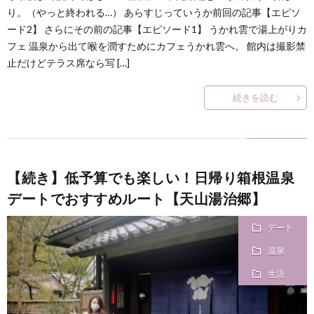
何
り。（やっと終われる…） あらすじっていうか前回の記事【エピソ
ード2】 さらにその前の記事【エピソード1】 うかれ雲で湯上がりカ
フェ 温泉から出て喉を潤すためにカフェうかれ雲へ。 館内は撮影禁
？
止だけどテラス席なら写 […]
続きを読む
【続き】低予算でも楽しい！日帰り箱根温泉
デートでおすすめルート【天山湯治郷】
デート
温泉
生活