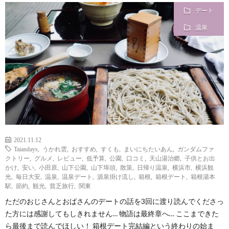
デート
i
a
い
温泉
l
n
合
e
d
わ
a
せ
y
2021.11.12
Taiandays
,
うかれ雲
,
おすすめ
,
すくも
,
まいにちたいあん
,
ガンダムファ
s
クトリー
,
グルメ
,
レビュー
,
低予算
,
公園
,
口コミ
,
天山湯治郷
,
子供とお出
かけ
,
安い
,
小田原
,
山下公園
,
山下埠頭
,
散策
,
日帰り温泉
,
横浜市
,
横浜観
光
,
毎日大安
,
温泉
,
温泉デート
,
源泉掛け流し
,
箱根
,
箱根デート
,
箱根湯本
っ
駅
,
節約
,
観光
,
貧乏旅行
,
関東
ただのおじさんとおばさんのデートの話を3回に渡り読んでくださっ
て
た方には感謝してもしきれません… 物語は最終章へ… ここまできた
ら最後まで読んでほしい！ 箱根デート完結編という終わりの始ま