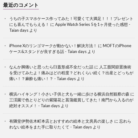
最近のコメント
うちの子スマホケース作ってみた！可愛くて大満足！！！プレゼント
にも喜んでもらえる！
に
Apple Watch Series 5を1ヶ月使った感想 -
Taian days
より
iPhone Xのリンゴマークが動かない！解決方法！
に
MOFTのiPhone
ケース&スタンドが良すぎる話 - Taian days
より
なんか脚痛いと思ったら臼蓋形成不全だった話
に
人工股関節置換術
を受けてみたよ！痛みはどの程度？どれくらい続く？出産とどっちが
痛い！？麻酔も痛い！？ - Taian days
より
横浜ハイキング！小さい子供と犬も一緒に歩ける横浜自然観察の森
に
三渓園で色とりどりの紫陽花と菖蒲鑑賞してきた！南門から入るのが
絶対オススメ！ - Taian days
より
有隣堂伊勢佐木町本店とおすすめの絵本と文房具の楽しさ
に
忘れら
れない絵本をまた手に取りたくて - Taian days
より