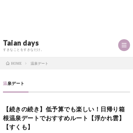
Taian days
すきなことをすきなだけ。
温泉デート
HOME
P
温泉デート
r
T
【続きの続き】低予算でも楽しい！日帰り箱
o
a
お
根温泉デートでおすすめルート【浮かれ雲】
f
【すくも】
i
問