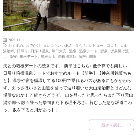
2021.11.11
おすすめ
,
おでかけ
,
まいにちたいあん
,
サウナ
,
レビュー
,
口コミ
,
天山
湯治郷
,
日帰り
,
日帰り温泉
,
毎日大安
,
温泉
,
温泉デート
,
源泉
,
源泉掛け流
し
,
激安
,
箱根デート
,
箱根天山
,
箱根湯本駅
,
観光
,
関東
夫との箱根デートの続きです。 前半はこちら↓ 低予算でも楽しい！
日帰り箱根温泉デートでおすすめルート【前半】【神奈川銘菓ちも
と】 温泉や宿を循環してる100円で乗れるバスがあるにもかかわら
ず、えっさほいさと山道を登って辿り着いた天山湯治郷とはどんな
場所なのか！？ 続きをどうぞ。 山を登ったと思ったらまた下り天山
湯治郷へ 散々登った挙句また下る理不尽さ… 苔むした急な坂道こわ
っ。 坂を下ると川があっ […]
続きを読む