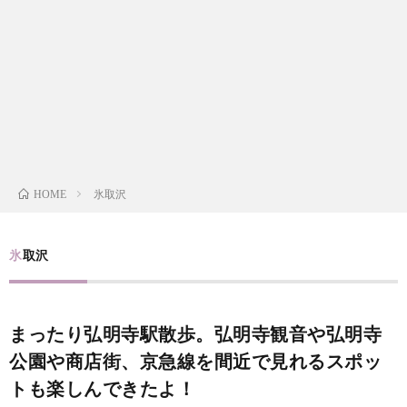
i
a
い
l
n
合
e
d
わ
a
せ
氷取沢
HOME
y
s
氷取沢
っ
まったり弘明寺駅散歩。弘明寺観音や弘明寺
て
公園や商店街、京急線を間近で見れるスポッ
トも楽しんできたよ！
何