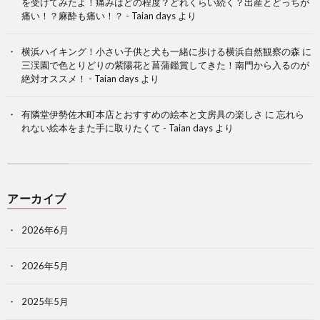
を受けてみたよ！痛みはどの程度？どれくらい続く？出産とどっちが
痛い！？麻酔も痛い！？ - Taian days
より
横浜ハイキング！小さい子供と犬も一緒に歩ける横浜自然観察の森
に
三渓園で色とりどりの紫陽花と菖蒲鑑賞してきた！南門から入るのが
絶対オススメ！ - Taian days
より
有隣堂伊勢佐木町本店とおすすめの絵本と文房具の楽しさ
に
忘れら
れない絵本をまた手に取りたくて - Taian days
より
アーカイブ
2026年6月
2026年5月
2025年5月