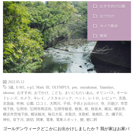
おすすめの公園
？
おでかけ
カメラ散歩
散策
2022.05.12
3歳
,
E-M1
,
e-p3
,
Mark III
,
OLYMPUS
,
pen
,
smctakumar
,
Taiandays
,
takumar
,
おすすめ
,
おでかけ
,
こども
,
まいにちたいあん
,
オリンパス
,
オール
ドレンズ
,
カメラ
,
キレイ
,
ノスタルジック
,
ペット
,
レトロ
,
レビュー
,
京急
,
京急線
,
作例
,
公園
,
口コミ
,
大岡川
,
子供
,
子供とお出かけ
,
寺
,
川遊び
,
市営
地下鉄
,
弘明寺
,
弘明寺商店街
,
弘明寺観音
,
散策
,
桜
,
桜並木
,
横浜
,
横浜市
,
横浜市営地下鉄
,
横浜観光
,
毎日大安
,
氷取沢
,
氷取町
,
港南区
,
犬
,
磯子区
,
神社
,
笹下川
,
踏切
,
関東
,
電車
,
電車スポット
,
鯉
,
鯉に餌
ゴールデンウィークどこかにお出かけしましたか？ 我が家はお家バ