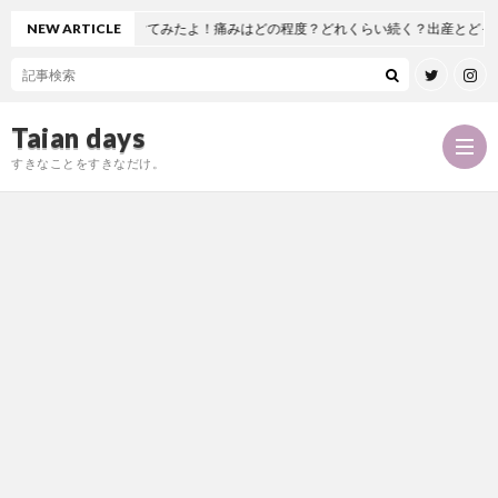
股関節置換術を受けてみたよ！痛みはどの程度？どれくらい続く？出産とどっちが痛
NEW ARTICLE
Taian days
すきなことをすきなだけ。
P
r
T
o
a
お
f
i
問