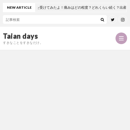
工股関節置換術を受けてみたよ！痛みはどの程度？どれくらい続く？出産とどっち
NEW ARTICLE
Taian days
すきなことをすきなだけ。
P
r
T
o
a
お
f
i
問