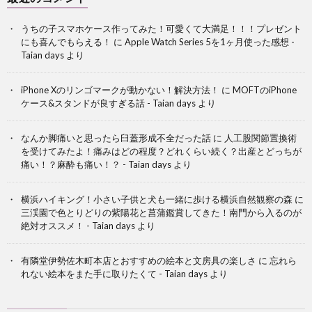
うちの子スマホケース作ってみた！可愛くて大満足！！！プレゼント
にも喜んでもらえる！
に
Apple Watch Series 5を1ヶ月使った感想 -
Taian days
より
iPhone Xのリンゴマークが動かない！解決方法！
に
MOFTのiPhone
ケース&スタンドが良すぎる話 - Taian days
より
なんか脚痛いと思ったら臼蓋形成不全だった話
に
人工股関節置換術
を受けてみたよ！痛みはどの程度？どれくらい続く？出産とどっちが
痛い！？麻酔も痛い！？ - Taian days
より
横浜ハイキング！小さい子供と犬も一緒に歩ける横浜自然観察の森
に
三渓園で色とりどりの紫陽花と菖蒲鑑賞してきた！南門から入るのが
絶対オススメ！ - Taian days
より
有隣堂伊勢佐木町本店とおすすめの絵本と文房具の楽しさ
に
忘れら
れない絵本をまた手に取りたくて - Taian days
より