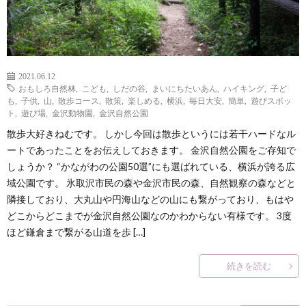
？
2021.06.12
おもしろ自然林
,
こども
,
しだの谷
,
まいにちたいあん
,
ハイキング
,
子ど
も
,
子供
,
山
,
散歩コース
,
散策
,
楽しめる
,
横浜
,
毎日大安
,
簡単
,
遊びスポッ
ト
,
遊び場
,
金沢動物園
,
金沢自然公園
散歩大好きねむです。 しかし今回は散歩というには若干ハードなル
ートであったことをお伝えしておきます。 金沢自然公園をご存知で
しょうか？ “かながわの公園50選”にも選ばれている、横浜が誇る広
域公園です。 氷取沢市民の森や金沢市民の森、自然観察の森などと
隣接しており、大丸山や円海山などの山にも繋がっており、もはや
どこからどこまでが金沢自然公園なのかわからない有様です。 3度
ほど鎌倉まで繋がる山道を歩 […]
続きを読む