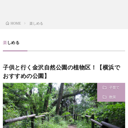
i
a
い
l
n
合
楽しめる
HOME
e
d
わ
楽しめる
a
せ
y
子供と行く金沢自然公園の植物区！【横浜で
おすすめの公園】
s
子育て
っ
散策
て
何