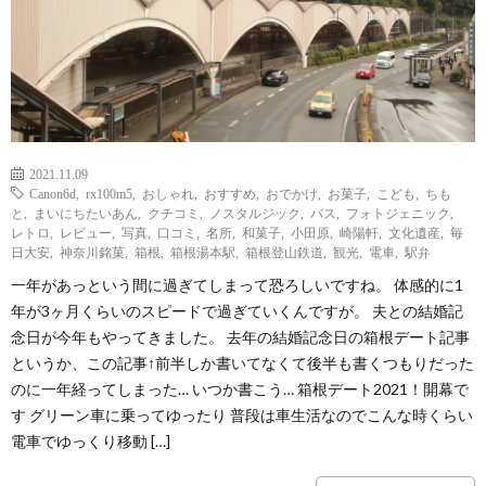
2021.11.09
Canon6d
,
rx100m5
,
おしゃれ
,
おすすめ
,
おでかけ
,
お菓子
,
こども
,
ちも
と
,
まいにちたいあん
,
クチコミ
,
ノスタルジック
,
バス
,
フォトジェニック
,
レトロ
,
レビュー
,
写真
,
口コミ
,
名所
,
和菓子
,
小田原
,
崎陽軒
,
文化遺産
,
毎
日大安
,
神奈川銘菓
,
箱根
,
箱根湯本駅
,
箱根登山鉄道
,
観光
,
電車
,
駅弁
一年があっという間に過ぎてしまって恐ろしいですね。 体感的に1
年が3ヶ月くらいのスピードで過ぎていくんですが。 夫との結婚記
念日が今年もやってきました。 去年の結婚記念日の箱根デート記事
というか、この記事↑前半しか書いてなくて後半も書くつもりだった
のに一年経ってしまった… いつか書こう… 箱根デート2021！開幕で
す グリーン車に乗ってゆったり 普段は車生活なのでこんな時くらい
電車でゆっくり移動 […]