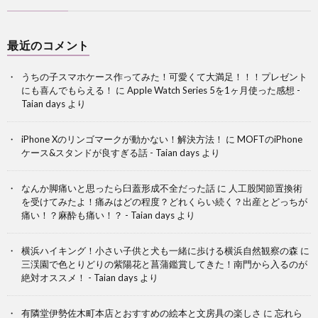
最近のコメント
うちの子スマホケース作ってみた！可愛くて大満足！！！プレゼント
にも喜んでもらえる！
に
Apple Watch Series 5を1ヶ月使った感想 -
Taian days
より
iPhone Xのリンゴマークが動かない！解決方法！
に
MOFTのiPhone
ケース&スタンドが良すぎる話 - Taian days
より
なんか脚痛いと思ったら臼蓋形成不全だった話
に
人工股関節置換術
を受けてみたよ！痛みはどの程度？どれくらい続く？出産とどっちが
痛い！？麻酔も痛い！？ - Taian days
より
横浜ハイキング！小さい子供と犬も一緒に歩ける横浜自然観察の森
に
三渓園で色とりどりの紫陽花と菖蒲鑑賞してきた！南門から入るのが
絶対オススメ！ - Taian days
より
有隣堂伊勢佐木町本店とおすすめの絵本と文房具の楽しさ
に
忘れら