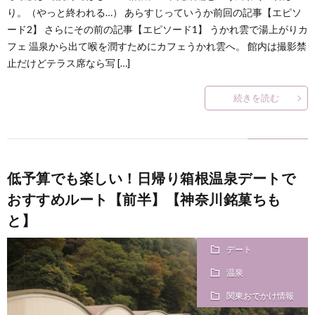
何
り。（やっと終われる…） あらすじっていうか前回の記事【エピソ
ード2】 さらにその前の記事【エピソード1】 うかれ雲で湯上がりカ
フェ 温泉から出て喉を潤すためにカフェうかれ雲へ。 館内は撮影禁
？
止だけどテラス席なら写 […]
続きを読む
低予算でも楽しい！日帰り箱根温泉デートで
おすすめルート【前半】【神奈川銘菓ちも
と】
デート
温泉
関東おでかけ情報