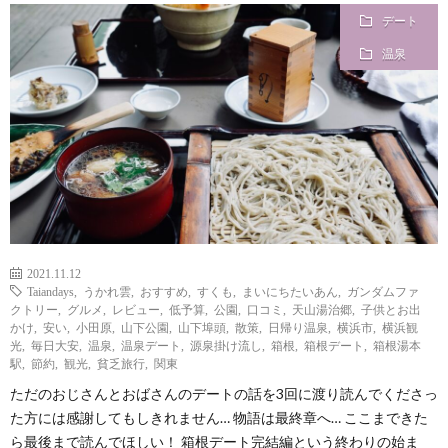
デート
i
a
い
温泉
l
n
合
e
d
わ
a
せ
y
2021.11.12
Taiandays
,
うかれ雲
,
おすすめ
,
すくも
,
まいにちたいあん
,
ガンダムファ
s
クトリー
,
グルメ
,
レビュー
,
低予算
,
公園
,
口コミ
,
天山湯治郷
,
子供とお出
かけ
,
安い
,
小田原
,
山下公園
,
山下埠頭
,
散策
,
日帰り温泉
,
横浜市
,
横浜観
光
,
毎日大安
,
温泉
,
温泉デート
,
源泉掛け流し
,
箱根
,
箱根デート
,
箱根湯本
っ
駅
,
節約
,
観光
,
貧乏旅行
,
関東
ただのおじさんとおばさんのデートの話を3回に渡り読んでくださっ
て
た方には感謝してもしきれません… 物語は最終章へ… ここまできた
ら最後まで読んでほしい！ 箱根デート完結編という終わりの始ま