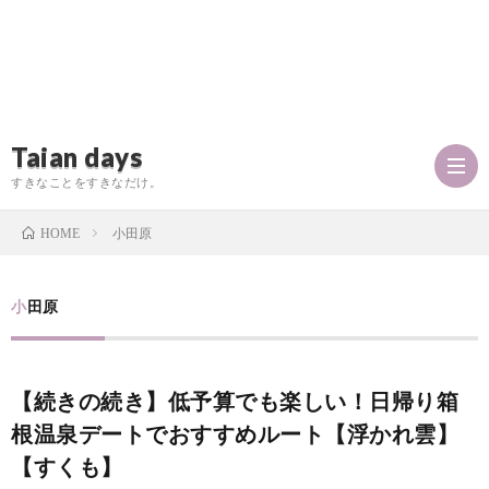
Taian days
すきなことをすきなだけ。
小田原
HOME
P
小田原
r
T
【続きの続き】低予算でも楽しい！日帰り箱
o
a
お
根温泉デートでおすすめルート【浮かれ雲】
f
【すくも】
i
問