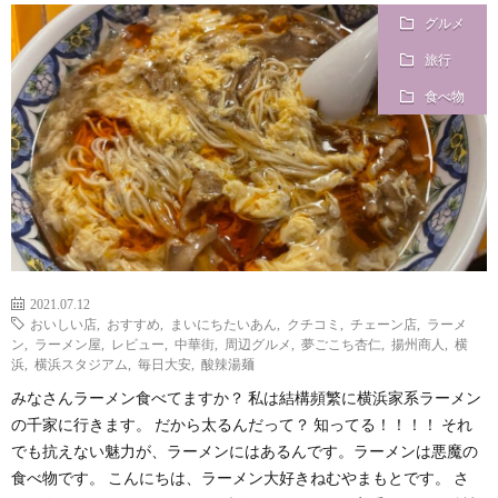
グルメ
？
旅行
食べ物
2021.07.12
おいしい店
,
おすすめ
,
まいにちたいあん
,
クチコミ
,
チェーン店
,
ラーメ
ン
,
ラーメン屋
,
レビュー
,
中華街
,
周辺グルメ
,
夢ごこち杏仁
,
揚州商人
,
横
浜
,
横浜スタジアム
,
毎日大安
,
酸辣湯麺
みなさんラーメン食べてますか？ 私は結構頻繁に横浜家系ラーメン
の千家に行きます。 だから太るんだって？ 知ってる！！！！ それ
でも抗えない魅力が、ラーメンにはあるんです。ラーメンは悪魔の
食べ物です。 こんにちは、ラーメン大好きねむやまもとです。 さ