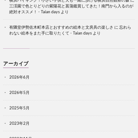
横浜ハイキング！小さい子供と犬も一緒に歩ける横浜自然観察の森
に
三渓園で色とりどりの紫陽花と菖蒲鑑賞してきた！南門から入るのが
絶対オススメ！ - Taian days
より
有隣堂伊勢佐木町本店とおすすめの絵本と文房具の楽しさ
に
忘れら
れない絵本をまた手に取りたくて - Taian days
より
アーカイブ
2026年6月
2026年5月
2025年5月
2023年2月