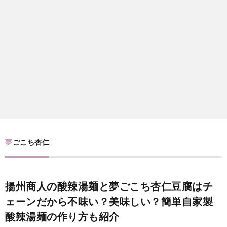
i
a
い
l
n
合
e
d
わ
a
せ
y
s
夢ごこち杏仁
っ
揚州商人の酸辣湯麺と夢ごこち杏仁豆腐はチ
て
ェーンだから不味い？美味しい？簡単自家製
酸辣湯麺の作り方も紹介
何