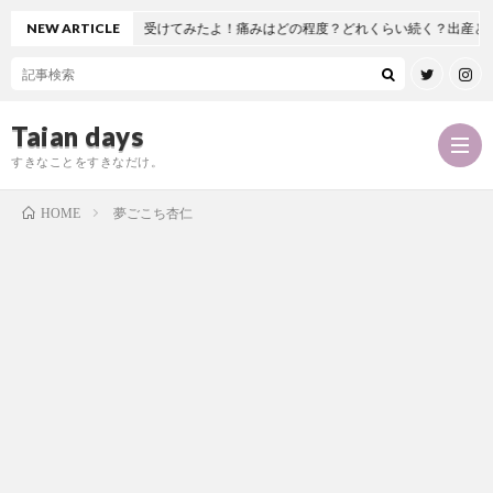
工股関節置換術を受けてみたよ！痛みはどの程度？どれくらい続く？出産とどっちが
NEW ARTICLE
Taian days
すきなことをすきなだけ。
夢ごこち杏仁
HOME
P
r
T
o
a
お
f
i
問