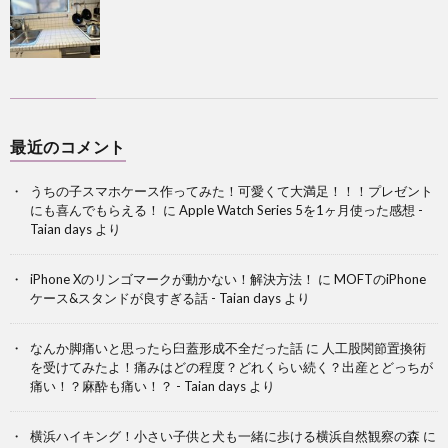
最近のコメント
うちの子スマホケース作ってみた！可愛くて大満足！！！プレゼント
にも喜んでもらえる！
に
Apple Watch Series 5を1ヶ月使った感想 -
Taian days
より
iPhone Xのリンゴマークが動かない！解決方法！
に
MOFTのiPhone
ケース&スタンドが良すぎる話 - Taian days
より
なんか脚痛いと思ったら臼蓋形成不全だった話
に
人工股関節置換術
を受けてみたよ！痛みはどの程度？どれくらい続く？出産とどっちが
痛い！？麻酔も痛い！？ - Taian days
より
横浜ハイキング！小さい子供と犬も一緒に歩ける横浜自然観察の森
に