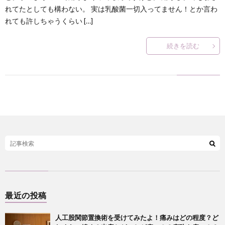
何
れてたとしても構わない。 実は乳酸菌一切入ってません！とか言わ
れても許しちゃうくらい […]
？
続きを読む
最近の投稿
人工股関節置換術を受けてみたよ！痛みはどの程度？ど