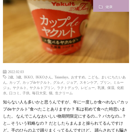
健康
i
a
い
l
n
合
e
d
わ
a
せ
y
2022.02.03
2歳
,
3歳
,
IKKO
,
IKKOさん
,
Taiandays
,
おすすめ
,
こども
,
まいにちたいあ
ん
,
カップ
,
カップdeヤクルト
,
グルメ
,
ジョア
,
スキンケア
,
プリン
,
ミルー
s
ジュ
,
ヤクルト
,
ヤクルトプリン
,
ラクトデュウ
,
レビュー
,
乳液
,
保湿
,
化粧
水
,
口コミ
,
子供
,
毎日大安
,
猫
,
生クリーム
知らない人も多いかと思うんですが、年に一度しか食べれない“カッ
っ
プdeヤクルト”食べたことありますか？ 私は初めて食べた時思いま
した。 なんでこんなおいしい物期間限定にするの…？ バカなの…？
て
と… そういう戦略なの？ だとしたらまんまと操られてるんですけ
ど。手のひらの上で踊りまくってるんですけど。 踊らされても騙さ