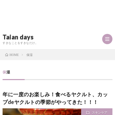
Taian days
すきなことをすきなだけ。
保湿
HOME
P
保湿
r
T
年に一度のお楽しみ！食べるヤクルト、カッ
o
a
お
プdeヤクルトの季節がやってきた！！！
f
i
問
スキンケア