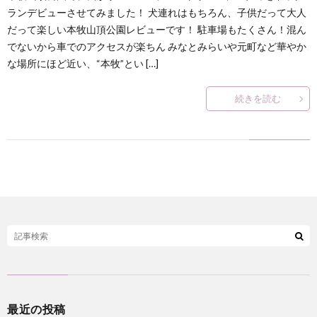
何
ランデビューさせてみました！ 犬連れはもちろん、子供だって大人
だって楽しい本牧山頂公園レビューです！ 駐車場もたくさん！混ん
でないから車でのアクセスが楽ちん みなとみらいや元町など華やか
？
な場所にほど近い、“本牧”とい […]
続きを読む
最近の投稿