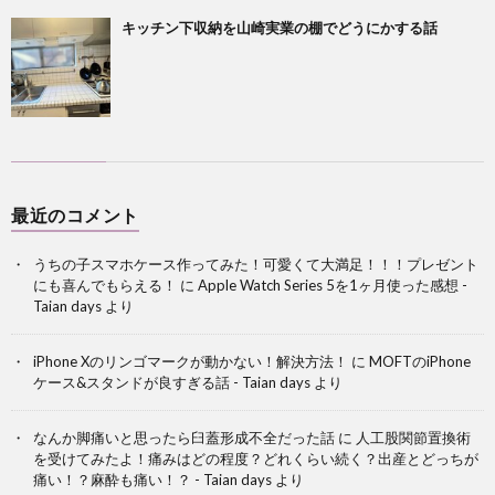
キッチン下収納を山崎実業の棚でどうにかする話
最近のコメント
うちの子スマホケース作ってみた！可愛くて大満足！！！プレゼント
にも喜んでもらえる！
に
Apple Watch Series 5を1ヶ月使った感想 -
Taian days
より
iPhone Xのリンゴマークが動かない！解決方法！
に
MOFTのiPhone
ケース&スタンドが良すぎる話 - Taian days
より
なんか脚痛いと思ったら臼蓋形成不全だった話
に
人工股関節置換術
を受けてみたよ！痛みはどの程度？どれくらい続く？出産とどっちが
痛い！？麻酔も痛い！？ - Taian days
より