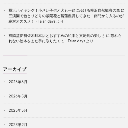
横浜ハイキング！小さい子供と犬も一緒に歩ける横浜自然観察の森
に
三渓園で色とりどりの紫陽花と菖蒲鑑賞してきた！南門から入るのが
絶対オススメ！ - Taian days
より
有隣堂伊勢佐木町本店とおすすめの絵本と文房具の楽しさ
に
忘れら
れない絵本をまた手に取りたくて - Taian days
より
アーカイブ
2026年6月
2026年5月
2025年5月
2023年2月