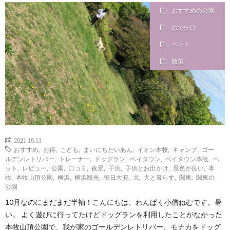
おすすめの公園
i
a
い
おでかけ
l
n
合
ペット
散策
e
d
わ
a
せ
y
2021.10.11
おすすめ
,
お得
,
こども
,
まいにちたいあん
,
イオン本牧
,
キャンプ
,
ゴー
s
ルデンレトリバー
,
トレーナー
,
ドッグラン
,
ベイタウン
,
ベイタウン本牧
,
ペ
ット
,
レビュー
,
公園
,
口コミ
,
夜景
,
子供
,
子供とお出かけ
,
景色が良い
,
本
牧
,
本牧山頂公園
,
横浜
,
横浜観光
,
毎日大安
,
犬
,
犬と暮らす
,
関東
,
関東の
っ
公園
10月なのにまだまだ半袖！こんにちは、わんぱく小僧ねむです。暑
て
い。 よく遊びに行ってたけどドッグランを利用したことがなかった
本牧山頂公園で、我が家のゴールデンレトリバー、モナカをドッグ