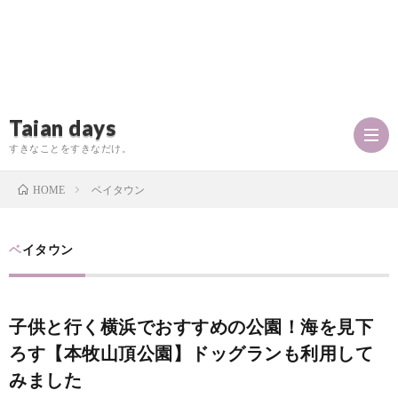
Taian days
すきなことをすきなだけ。
ベイタウン
HOME
P
ベイタウン
r
T
子供と行く横浜でおすすめの公園！海を見下
o
a
お
ろす【本牧山頂公園】ドッグランも利用して
f
みました
i
問