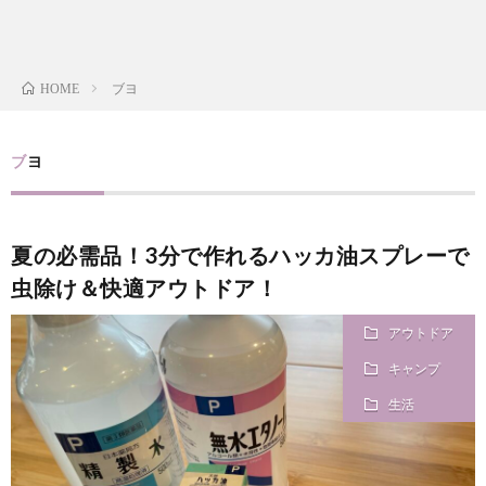
i
a
い
l
n
合
ブヨ
HOME
e
d
わ
ブヨ
a
せ
y
夏の必需品！3分で作れるハッカ油スプレーで
虫除け＆快適アウトドア！
s
アウトドア
っ
キャンプ
生活
て
何