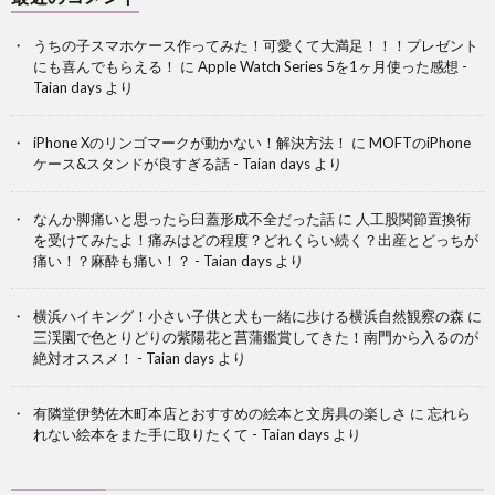
うちの子スマホケース作ってみた！可愛くて大満足！！！プレゼント
にも喜んでもらえる！
に
Apple Watch Series 5を1ヶ月使った感想 -
Taian days
より
iPhone Xのリンゴマークが動かない！解決方法！
に
MOFTのiPhone
ケース&スタンドが良すぎる話 - Taian days
より
なんか脚痛いと思ったら臼蓋形成不全だった話
に
人工股関節置換術
を受けてみたよ！痛みはどの程度？どれくらい続く？出産とどっちが
痛い！？麻酔も痛い！？ - Taian days
より
横浜ハイキング！小さい子供と犬も一緒に歩ける横浜自然観察の森
に
三渓園で色とりどりの紫陽花と菖蒲鑑賞してきた！南門から入るのが
絶対オススメ！ - Taian days
より
有隣堂伊勢佐木町本店とおすすめの絵本と文房具の楽しさ
に
忘れら
れない絵本をまた手に取りたくて - Taian days
より