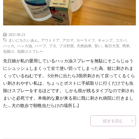
？
2021.06.23
まいにちたいあん
,
アウトドア
,
アロマ
,
カーライフ
,
キャンプ
,
コスパ
,
ハッカ
,
ハッカ油
,
ハーブ
,
ブヨ
,
ブヨ対策
,
天然由来
,
安い
,
毎日大安
,
簡単
,
虫除け
,
虫除けスプレー
先日娘が私の愛用しているハッカ油スプレーを無駄にそこらじゅう
にシュッシュしまくって全て使い切ってしまった為、蚊に刺されま
くっているねむです。 5分外に出たら3箇所刺されて戻ってくるくら
い刺されやすい私は、ちょっとポストに手紙取りに行くだけでも虫
除けスプレーをするほどです。 しかも痕が残るタイプなので刺され
まいと必死です。本格的な夏が来る前に既に刺され病院に行きまし
た… 犬の散歩で朝晩虫だらけの場所 […]
続きを読む