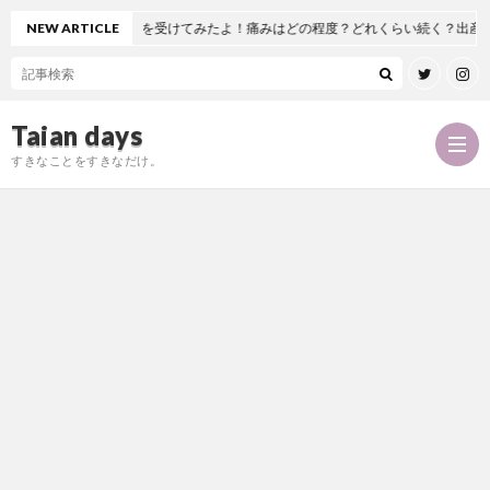
工股関節置換術を受けてみたよ！痛みはどの程度？どれくらい続く？出産とどっち
NEW ARTICLE
Taian days
すきなことをすきなだけ。
P
r
T
o
a
お
f
i
問