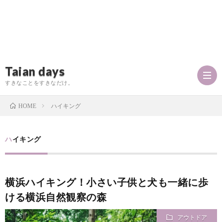
Taian days
すきなことをすきなだけ。
ハイキング
HOME
P
ハイキング
r
T
横浜ハイキング！小さい子供と犬も一緒に歩
o
a
お
ける横浜自然観察の森
f
i
問
アウトドア