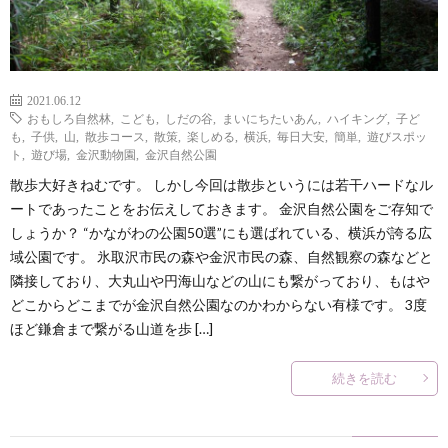
2021.06.12
おもしろ自然林
,
こども
,
しだの谷
,
まいにちたいあん
,
ハイキング
,
子ど
も
,
子供
,
山
,
散歩コース
,
散策
,
楽しめる
,
横浜
,
毎日大安
,
簡単
,
遊びスポッ
ト
,
遊び場
,
金沢動物園
,
金沢自然公園
散歩大好きねむです。 しかし今回は散歩というには若干ハードなル
ートであったことをお伝えしておきます。 金沢自然公園をご存知で
しょうか？ “かながわの公園50選”にも選ばれている、横浜が誇る広
域公園です。 氷取沢市民の森や金沢市民の森、自然観察の森などと
隣接しており、大丸山や円海山などの山にも繋がっており、もはや
どこからどこまでが金沢自然公園なのかわからない有様です。 3度
ほど鎌倉まで繋がる山道を歩 […]
続きを読む