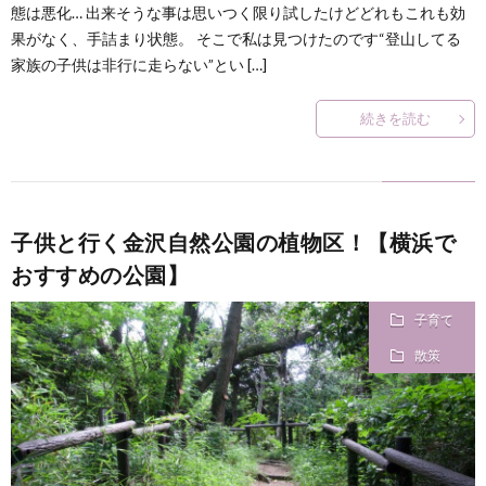
態は悪化… 出来そうな事は思いつく限り試したけどどれもこれも効
何
果がなく、手詰まり状態。 そこで私は見つけたのです“登山してる
家族の子供は非行に走らない”とい […]
？
続きを読む
子供と行く金沢自然公園の植物区！【横浜で
おすすめの公園】
子育て
散策