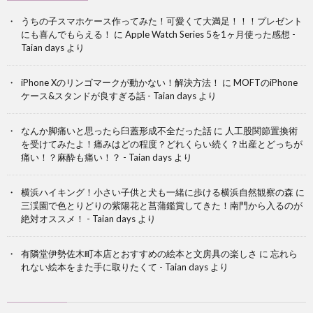
うちの子スマホケース作ってみた！可愛くて大満足！！！プレゼント
にも喜んでもらえる！
に
Apple Watch Series 5を1ヶ月使った感想 -
Taian days
より
iPhone Xのリンゴマークが動かない！解決方法！
に
MOFTのiPhone
ケース&スタンドが良すぎる話 - Taian days
より
なんか脚痛いと思ったら臼蓋形成不全だった話
に
人工股関節置換術
を受けてみたよ！痛みはどの程度？どれくらい続く？出産とどっちが
痛い！？麻酔も痛い！？ - Taian days
より
横浜ハイキング！小さい子供と犬も一緒に歩ける横浜自然観察の森
に
三渓園で色とりどりの紫陽花と菖蒲鑑賞してきた！南門から入るのが
絶対オススメ！ - Taian days
より
有隣堂伊勢佐木町本店とおすすめの絵本と文房具の楽しさ
に
忘れら
れない絵本をまた手に取りたくて - Taian days
より