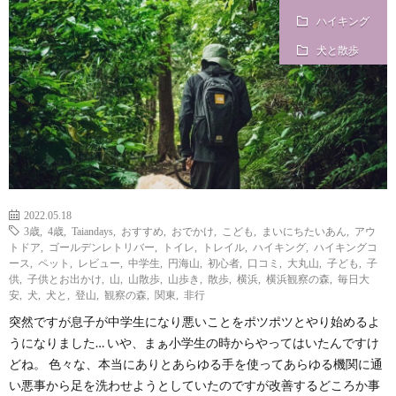
ハイキング
i
a
い
犬と散歩
l
n
合
e
d
わ
a
せ
y
2022.05.18
3歳
,
4歳
,
Taiandays
,
おすすめ
,
おでかけ
,
こども
,
まいにちたいあん
,
アウ
トドア
,
ゴールデンレトリバー
,
トイレ
,
トレイル
,
ハイキング
,
ハイキングコ
s
ース
,
ペット
,
レビュー
,
中学生
,
円海山
,
初心者
,
口コミ
,
大丸山
,
子ども
,
子
供
,
子供とお出かけ
,
山
,
山散歩
,
山歩き
,
散歩
,
横浜
,
横浜観察の森
,
毎日大
安
,
犬
,
犬と
,
登山
,
観察の森
,
関東
,
非行
っ
突然ですが息子が中学生になり悪いことをポツポツとやり始めるよ
うになりました… いや、まぁ小学生の時からやってはいたんですけ
て
どね。 色々な、本当にありとあらゆる手を使ってあらゆる機関に通
い悪事から足を洗わせようとしていたのですが改善するどころか事