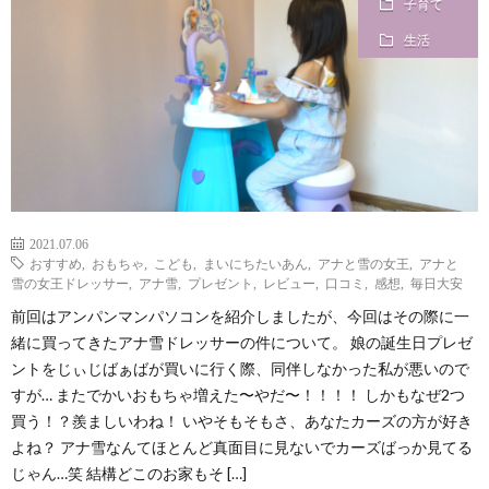
子育て
i
a
い
生活
l
n
合
e
d
わ
a
せ
y
2021.07.06
おすすめ
,
おもちゃ
,
こども
,
まいにちたいあん
,
アナと雪の女王
,
アナと
雪の女王ドレッサー
,
アナ雪
,
プレゼント
,
レビュー
,
口コミ
,
感想
,
毎日大安
s
前回はアンパンマンパソコンを紹介しましたが、今回はその際に一
緒に買ってきたアナ雪ドレッサーの件について。 娘の誕生日プレゼ
っ
ントをじぃじばぁばが買いに行く際、同伴しなかった私が悪いので
すが… またでかいおもちゃ増えた〜やだ〜！！！！ しかもなぜ2つ
買う！？羨ましいわね！ いやそもそもさ、あなたカーズの方が好き
て
よね？ アナ雪なんてほとんど真面目に見ないでカーズばっか見てる
じゃん…笑 結構どこのお家もそ […]
何