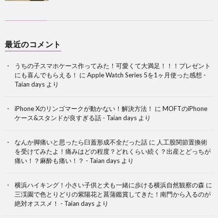
最近のコメント
うちの子スマホケース作ってみた！可愛くて大満足！！！プレゼント
にも喜んでもらえる！
に
Apple Watch Series 5を1ヶ月使った感想 -
Taian days
より
iPhone Xのリンゴマークが動かない！解決方法！
に
MOFTのiPhone
ケース&スタンドが良すぎる話 - Taian days
より
なんか脚痛いと思ったら臼蓋形成不全だった話
に
人工股関節置換術
を受けてみたよ！痛みはどの程度？どれくらい続く？出産とどっちが
痛い！？麻酔も痛い！？ - Taian days
より
横浜ハイキング！小さい子供と犬も一緒に歩ける横浜自然観察の森
に
三渓園で色とりどりの紫陽花と菖蒲鑑賞してきた！南門から入るのが
絶対オススメ！ - Taian days
より