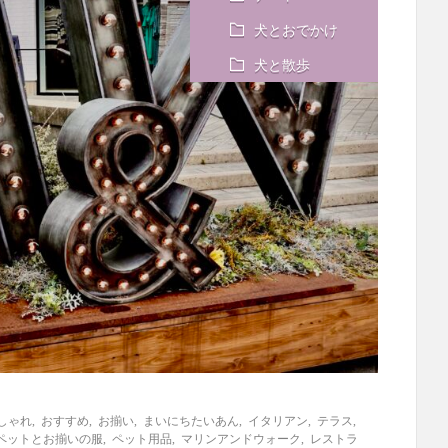
犬とおでかけ
犬と散歩
しゃれ
,
おすすめ
,
お揃い
,
まいにちたいあん
,
イタリアン
,
テラス
,
ペットとお揃いの服
,
ペット用品
,
マリンアンドウォーク
,
レストラ