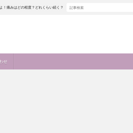
の程度？どれくらい続く？出産とどっちが痛い！？麻酔も痛い！？
わせ