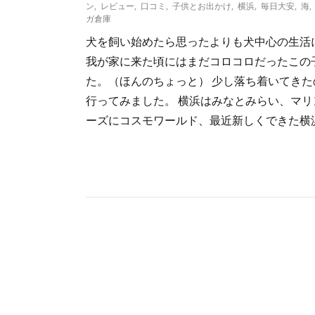
ン
,
レビュー
,
口コミ
,
子供とお出かけ
,
横浜
,
毎日大安
,
海
ガ倉庫
犬を飼い始めたら思ったよりも犬中心の生活
我が家に来た頃にはまだコロコロだったこの
た。（ほんのちょっと） 少し落ち着いてき
行ってみました。 横浜はみなとみらい、マリ
ーズにコスモワールド、最近新しくできた横浜ハ