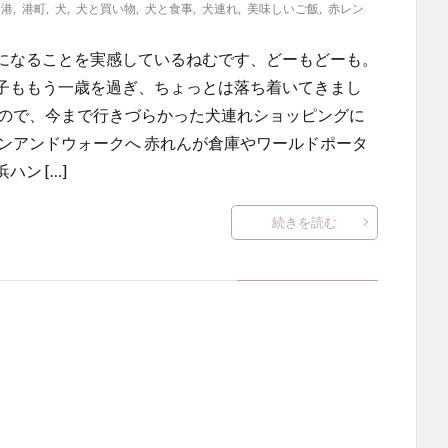
,
港
,
港町
,
犬
,
犬と買い物
,
犬と食事
,
犬連れ
,
美味しいご飯
,
赤レン
になることを実感しているねむです、どーもどーも。
子ももう一歳を過ぎ、ちょっとは落ち着いてきまし
たので、今まで行きづらかった犬連れショッピングに
ンアンドウォークへ 赤れんが倉庫やワールドポータ
ン […]
続きを読む