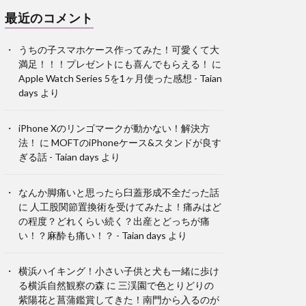
最近のコメント
うちの子スマホケース作ってみた！可愛くて大
満足！！！プレゼントにも喜んでもらえる！
に
Apple Watch Series 5を1ヶ月使った感想 - Taian
days
より
iPhone Xのリンゴマークが動かない！解決方
法！
に
MOFTのiPhoneケース&スタンドが良す
ぎる話 - Taian days
より
なんか脚痛いと思ったら臼蓋形成不全だった話
に
人工股関節置換術を受けてみたよ！痛みはど
の程度？どれくらい続く？出産とどっちが痛
い！？麻酔も痛い！？ - Taian days
より
横浜ハイキング！小さい子供と犬も一緒に歩け
る横浜自然観察の森
に
三渓園で色とりどりの
紫陽花と菖蒲鑑賞してきた！南門から入るのが