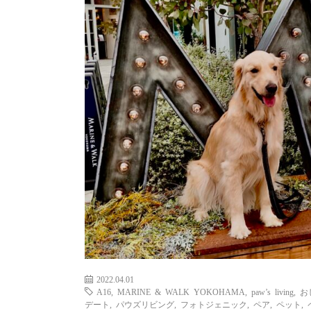
2022.04.01
A16
,
MARINE & WALK YOKOHAMA
,
paw’s living
,
お
デート
,
パウズリビング
,
フォトジェニック
,
ペア
,
ペット
,