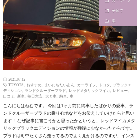
カーライフ
i
a
い
子育て
l
n
合
車
e
d
わ
a
せ
y
2021.07.12
TOYOTA
,
おすすめ
,
まいにちたいあん
,
カーライフ
,
トヨタ
,
ブラックエ
s
ディション
,
ランドクルーザープラド
,
レッドメタリックマイカ
,
レビュー
,
口コミ
,
新車
,
毎日大安
,
犬と車
,
納車
,
車
っ
こんにちはねむです。 今回は1ヶ月前に納車したばかりの愛車、ラ
ンドクルーザープラドの乗り心地などをお伝えしていけたらと思い
ます！ なぜ記事に書こうかと思ったかというと、レッドマイカメタ
て
リックブラックエディションの情報が極端に少なかったからです。
プラドは町中たくさん走ってるのでよく見かけるのですが、インス
何