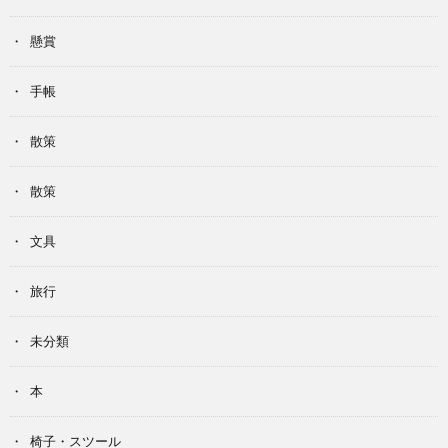
懸賞
手帳
散策
散策
文具
旅行
未分類
本
椅子・スツール