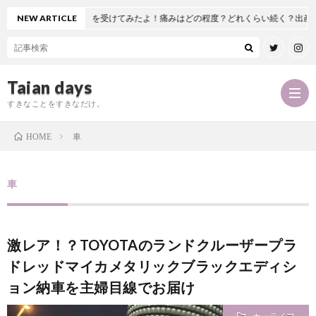
人工股関節置換術を受けてみたよ！痛みはどの程度？どれくらい続く？出産とどっち
NEW ARTICLE
Taian days
すきなことをすきなだけ。
車
HOME
P
車
r
T
激レア！？TOYOTAのランドクルーザープラ
o
a
お
ドレッドマイカメタリックブラックエディシ
f
ョン納車を主婦目線でお届け
i
問