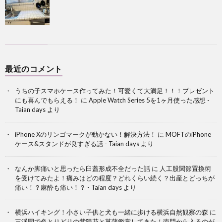
最近のコメント
うちの子スマホケース作ってみた！可愛くて大満足！！！プレゼント
にも喜んでもらえる！
に
Apple Watch Series 5を1ヶ月使った感想 -
Taian days
より
iPhone Xのリンゴマークが動かない！解決方法！
に
MOFTのiPhone
ケース&スタンドが良すぎる話 - Taian days
より
なんか脚痛いと思ったら臼蓋形成不全だった話
に
人工股関節置換術
を受けてみたよ！痛みはどの程度？どれくらい続く？出産とどっちが
痛い！？麻酔も痛い！？ - Taian days
より
横浜ハイキング！小さい子供と犬も一緒に歩ける横浜自然観察の森
に
三渓園で色とりどりの紫陽花と菖蒲鑑賞してきた！南門から入るのが