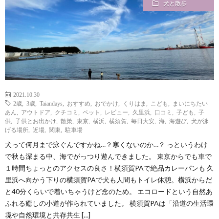
犬と散歩
i
a
い
l
n
合
e
d
わ
a
せ
2021.10.30
2歳
,
3歳
,
Taiandays
,
おすすめ
,
おでかけ
,
くりはま
,
こども
,
まいにちたい
y
あん
,
アウトドア
,
クチコミ
,
ペット
,
レビュー
,
久里浜
,
口コミ
,
子ども
,
子
供
,
子供とお出かけ
,
散策
,
東京
,
横浜
,
横須賀
,
毎日大安
,
海
,
海遊び
,
犬が泳
げる場所
,
近場
,
関東
,
駐車場
s
犬って何月まで泳ぐんですかね…？寒くないのか…？ っというわけ
で秋も深まる中、海でがっつり遊んできました。 東京からでも車で
っ
１時間ちょっとのアクセスの良さ！横須賀PAで絶品カレーパンも 久
里浜へ向かう下りの横須賀PAで犬も人間もトイレ休憩。横浜からだ
て
と40分くらいで着いちゃうけど念のため。 エコロードという自然あ
ふれる癒しの小道が作られていました。 横須賀PAは「沿道の生活環
境や自然環境と共存共生 […]
何