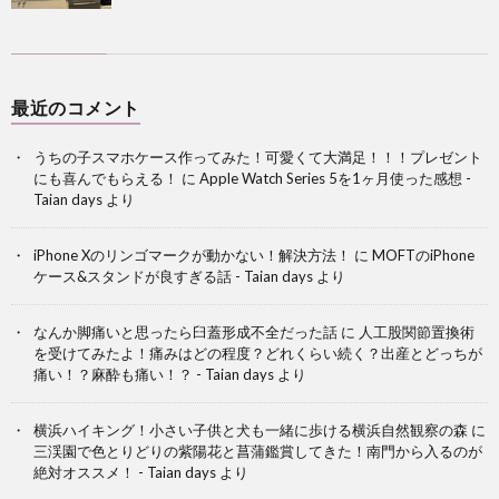
最近のコメント
うちの子スマホケース作ってみた！可愛くて大満足！！！プレゼント
にも喜んでもらえる！
に
Apple Watch Series 5を1ヶ月使った感想 -
Taian days
より
iPhone Xのリンゴマークが動かない！解決方法！
に
MOFTのiPhone
ケース&スタンドが良すぎる話 - Taian days
より
なんか脚痛いと思ったら臼蓋形成不全だった話
に
人工股関節置換術
を受けてみたよ！痛みはどの程度？どれくらい続く？出産とどっちが
痛い！？麻酔も痛い！？ - Taian days
より
横浜ハイキング！小さい子供と犬も一緒に歩ける横浜自然観察の森
に
三渓園で色とりどりの紫陽花と菖蒲鑑賞してきた！南門から入るのが
絶対オススメ！ - Taian days
より