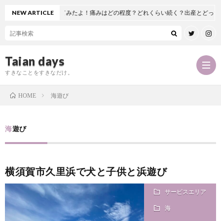
節置換術を受けてみたよ！痛みはどの程度？どれくらい続く？出産とどっちが痛い！
NEW ARTICLE
Taian days
すきなことをすきなだけ。
海遊び
HOME
P
海遊び
r
T
横須賀市久里浜で犬と子供と浜遊び
o
a
お
サービスエリア
f
i
問
海