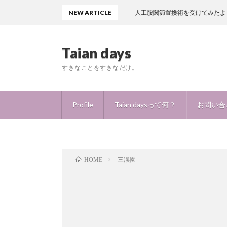
NEW ARTICLE
人工股関節置換術を受けてみたよ！痛みはど
Taian days
すきなことをすきなだけ。
Profile
Taian daysって何？
お問い合
三渓園
HOME