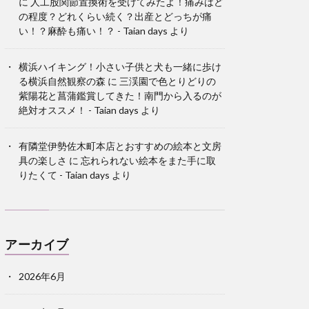
に
人工股関節置換術を受けてみたよ！痛みはど
の程度？どれくらい続く？出産とどっちが痛
い！？麻酔も痛い！？ - Taian days
より
横浜ハイキング！小さい子供と犬も一緒に歩け
る横浜自然観察の森
に
三渓園で色とりどりの
紫陽花と菖蒲鑑賞してきた！南門から入るのが
絶対オススメ！ - Taian days
より
有隣堂伊勢佐木町本店とおすすめの絵本と文房
具の楽しさ
に
忘れられない絵本をまた手に取
りたくて - Taian days
より
アーカイブ
2026年6月