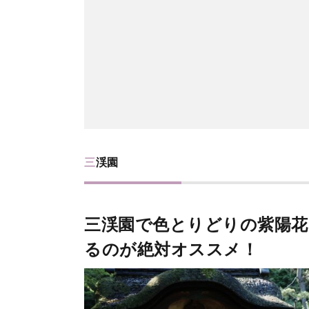
三渓園
三渓園で色とりどりの紫陽花
るのが絶対オススメ！