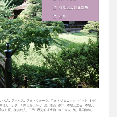
横浜温故知新散歩
生活
いあん
,
アクセス
,
フォトウォーク
,
フォトジェニック
,
ペット
,
レビ
掌造り
,
子供
,
子供とお出かけ
,
崖
,
建築
,
散策
,
本牧三之谷
,
本牧元
湾友好園
,
横浜観光
,
正門
,
歴史的建造物
,
毎日大安
,
池
,
異国情緒
,