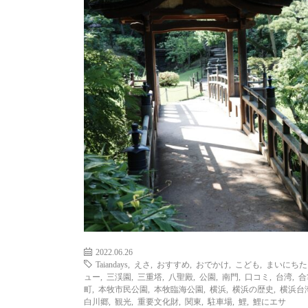
2022.06.26
Taiandays
,
えさ
,
おすすめ
,
おでかけ
,
こども
,
まいにちた
ュー
,
三渓園
,
三重塔
,
八聖殿
,
公園
,
南門
,
口コミ
,
台湾
,
合
町
,
本牧市民公園
,
本牧臨海公園
,
横浜
,
横浜の歴史
,
横浜台
白川郷
,
観光
,
重要文化財
,
関東
,
駐車場
,
鯉
,
鯉にエサ