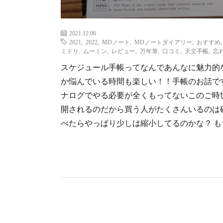
2021.12.06
2021
,
2022
,
MDノート
,
MDノートダイアリー
,
おすすめ
ミドリ
,
ムーミン
,
レビュー
,
万年筆
,
口コミ
,
天文手帳
,
忘
スケジュール手帳ってなんであんなに魅力的
か悩んでいる時間も楽しい！！手帳のお話です
ナログでやる必要が全くもってないこのご時
開されるのだから買う人がたくさんいるのは
べたらやっぱり少しは縮小してるのかな？ もち 