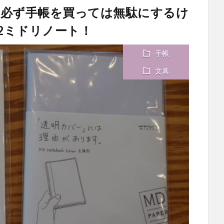
年必ず手帳を買っては無駄にするけ
2ミドリノート！
手帳
文具