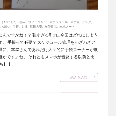
,
まいにちたいあん
,
ウィークリー
,
スケジュール
,
スケ管
,
デスク
,
れっぽい
,
手帳
,
文具
,
毎日大安
,
無印良品
,
無地ノート
なんですかね！？ 強すぎる引力…今回はどれにしよう
。 手帳って必要？ スケジュール管理をわざわざア
世に、本屋さんであれだけ大々的に手帳コーナーが展
確かですよね。 それともスマホが普及する以前と比
[…]
続きを読む