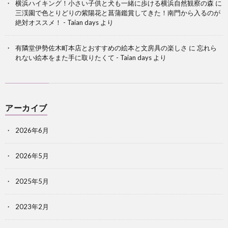
横浜ハイキング！小さい子供と犬も一緒に歩ける横浜自然観察の森
に
三渓園で色とりどりの紫陽花と菖蒲鑑賞してきた！南門から入るのが
絶対オススメ！ - Taian days
より
有隣堂伊勢佐木町本店とおすすめの絵本と文房具の楽しさ
に
忘れら
れない絵本をまた手に取りたくて - Taian days
より
アーカイブ
2026年6月
2026年5月
2025年5月
2023年2月