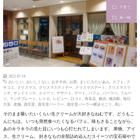
子育て
i
a
い
食べ物
l
n
合
e
d
わ
a
せ
y
2021.07.14
おいしい
,
おいしくない
,
おすすめ
,
お茶
,
まいにちたいあん
,
カフェ
,
ク
チコミ
,
クリスマス
,
クリスマスディナー
,
クリスマスデート
,
クリスマスラ
s
ンチ
,
サンドイッチ
,
スイーツ
,
デザート
,
デート
,
パフェ
,
パーラー
,
フルー
ツ
,
ランチプレート
,
レトロ
,
レビュー
,
口コミ
,
有名店
,
横浜
,
横浜駅
,
毎日
大安
,
老舗
,
資生堂
,
資生堂パーラー
,
資生堂パーラー横浜そごう
,
高い
っ
そのまま吸いたいくらい生クリームが大好きなねむです、どうもこ
んにちは。 いつも突然食べたくなるパフェ。味もさることながら、
て
あのキラキラの見た目にいつも心打たれてしまいます。 果物、アイ
ス、生クリーム。 好きなもの全部詰め込んだスイーツの宝石箱やで