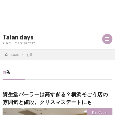
Taian days
すきなことをすきなだけ。
お茶
HOME
P
お茶
r
T
資生堂パーラーは高すぎる？横浜そごう店の
o
a
お
雰囲気と値段。クリスマスデートにも
f
i
問
グルメ