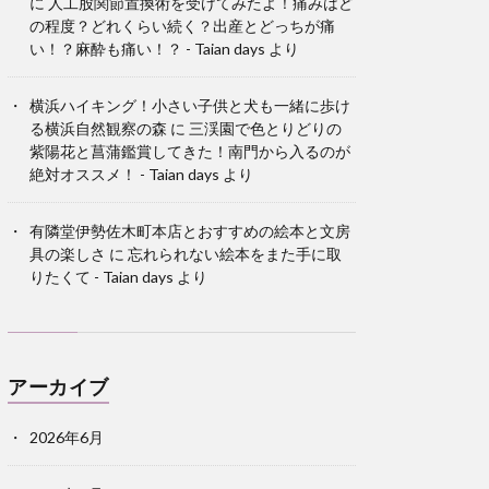
に
人工股関節置換術を受けてみたよ！痛みはど
の程度？どれくらい続く？出産とどっちが痛
い！？麻酔も痛い！？ - Taian days
より
横浜ハイキング！小さい子供と犬も一緒に歩け
る横浜自然観察の森
に
三渓園で色とりどりの
紫陽花と菖蒲鑑賞してきた！南門から入るのが
絶対オススメ！ - Taian days
より
有隣堂伊勢佐木町本店とおすすめの絵本と文房
具の楽しさ
に
忘れられない絵本をまた手に取
りたくて - Taian days
より
アーカイブ
2026年6月