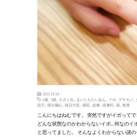
2021.10.24
2歳
,
3歳
,
ささくれ
,
まいにちたいあん
,
イボ
,
デキモノ
,
息子
,
指を噛む
,
毎日大安
,
病院
,
皮膚
,
皮膚科
,
薬
,
軟膏
こんにちはねむです。 突然ですがイボってで
どんな状態なのかわからないイボ…何なのイ
と思ってました。 そんなよくわからない謎