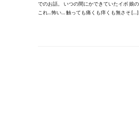
でのお話。 いつの間にかできていたイボ 娘
これ…怖い… 触っても痛くも痒くも無さそ […]