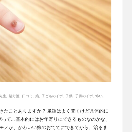
先生
,
処方箋
,
口コミ
,
娘
,
子どものイボ
,
子供
,
子供のイボ
,
怖い
,
きたことありますか？ 単語はよく聞くけど具体的に
ボって… 基本的にはお年寄りにできるものなのかな、
のモノが、かわいい娘のおててにできてから、治るま