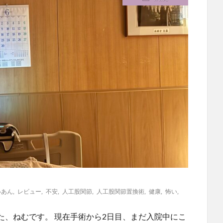
いあん
,
レビュー
,
不安
,
人工股関節
,
人工股関節置換術
,
健康
,
怖い
,
た、ねむです。 現在手術から2日目、まだ入院中にこ