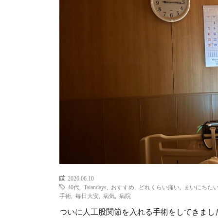
2026.06.10
40代
,
Taiandays
,
おすすめ
,
どれくらい痛い
,
まいにちた
手術
,
毎日大安
,
病気
,
病院
ついに人工股関節を入れる手術をしてきまし